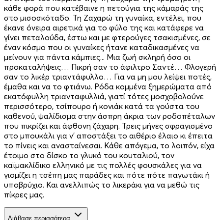
κάθε φορά που κατέβαινε η πετούγια της κάμαράς της
στο μισοσκόταδο. Τη Ζαχαρώ τη γυναίκα, εντέλει, που
έκανε όνειρα αιρετικά για το φύλο της και κατάφερε να
γίνει πεταλούδα, έστω και με φτερούγες τσακισμένες, σε
έναν κόσμο που οι γυναίκες ήτανε καταδικασμένες να
μείνουν για πάντα κάμπιες... Μια ζωή σκληρή όσο οι
προκαταλήψεις… Πικρή σαν το άφιλτρο Σαντέ… Φλογερή
σαν το λικέρ τριαντάφυλλο… Για να μη μου λείψει ποτές,
έμαθα και να το φτιάνω. Ρόδα κομμένα ξημερώματα από
εκατόφυλλη τρια­νταφυλλιά, γιατί τότες μοσχοβολούνε
περισσότερο, τσίπουρο ή κονιάκ κατά τα γούστα του
καθενού, ψαλίδισμα στην άσπρη άκρια των ροδοπέταλων
που πικρίζει και άφθονη ζάχαρη. Τρεις μήνες σφραγισμένο
στο μπουκάλι για ν’ αποστάξει το αιθέριο έλαιο κι έπειτα
το πίνεις και ανασταίνεσαι. Κάθε απόγεμα, το λοιπόν, είχα
έτοιμο στο δίσκο το γλυκό του κουταλιού, τον
καϊμακλίδικο ελληνικό με τις πολλές φουσκάλες για να
γιομίζει η τσέπη μας παράδες και πότε πότε παγωτάκι ή
υποβρύχιο. Και ανελλιπώς το λικεράκι για να μεθώ τις
πίκρες μας.
Διάβασε περισσότερα