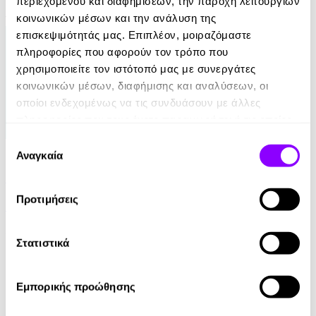
περιεχομένου και διαφημίσεων, την παροχή λειτουργιών
κοινωνικών μέσων και την ανάλυση της
14.90€
επισκεψιμότητάς μας. Επιπλέον, μοιραζόμαστε
πληροφορίες που αφορούν τον τρόπο που
χρησιμοποιείτε τον ιστότοπό μας με συνεργάτες
κοινωνικών μέσων, διαφήμισης και αναλύσεων, οι
οποίοι ενδεχομένως να τις συνδυάσουν με άλλες
πληροφορίες που τους έχετε παραχωρήσει ή τις οποίες
έχουν συλλέξει σε σχέση με την από μέρους σας χρήση
Επιλογή
eBook
των υπηρεσιών τους.
Αναγκαία
συγκατάθεσης
21 Ευκαιρίες να ξεπεράσεις τον εαυτό σου
Προτιμήσεις
Theresa Cheung
8.99€
Στατιστικά
Εμπορικής προώθησης