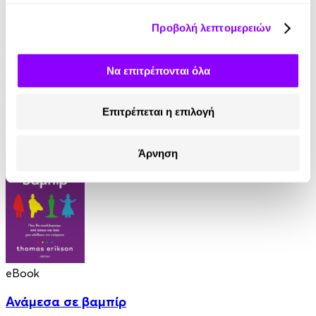
Προβολή λεπτομερειών
Audiobook
• 1 Credit
Να επιτρέπονται όλα
Τα μυστικά του μοναχού που πούλησε τη Ferrari
του
Επιτρέπεται η επιλογή
Robin Sharma
14.90€
Άρνηση
eBook
Ανάμεσα σε βαμπίρ