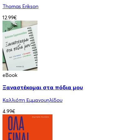
Thomas Erikson
12.99€
eBook
Ξαναστέκομαι στα πόδια μου
Καλλιόπη Εμμανουηλίδου
4.99€