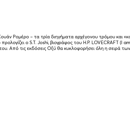
ουάν Ρομέρο – τα τρία διηγήματα αρχέγονου τρόμου και «κ
ογίζει ο S.T. Joshi, βιογράφος του H.P. LOVECRAFT (I am Pro
ου. Από τις εκδόσεις Οξύ θα κυκλοφορήσει όλη η σειρά τω