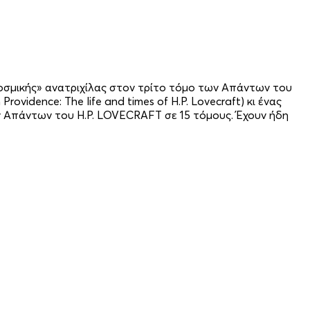
οσμικής» ανατριχίλας στον τρίτο τόμο των Απάντων του
vidence: The life and times of H.P. Lovecraft) κι ένας
ν Απάντων του H.P. LOVECRAFT σε 15 τόμους. Έχουν ήδη