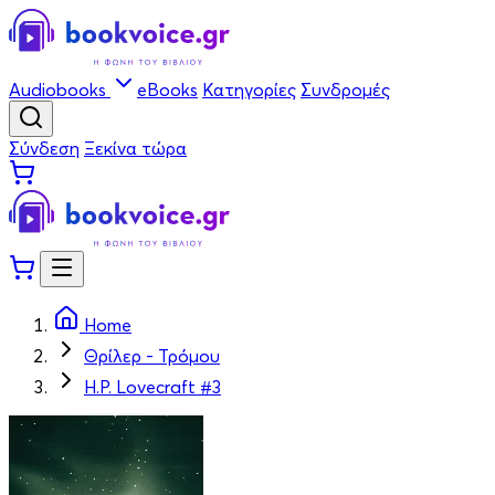
Audiobooks
eBooks
Κατηγορίες
Συνδρομές
Σύνδεση
Ξεκίνα τώρα
Home
Θρίλερ - Τρόμου
H.P. Lovecraft #3