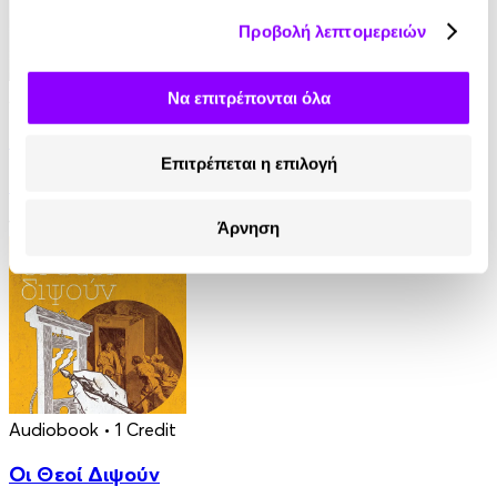
Προβολή λεπτομερειών
Audiobook
• 1 Credit
Να επιτρέπονται όλα
Ο Τελευταίος των Μοϊκανών
Επιτρέπεται η επιλογή
James Fenimore Cooper
13.90€
Άρνηση
Audiobook
• 1 Credit
Οι Θεοί Διψούν