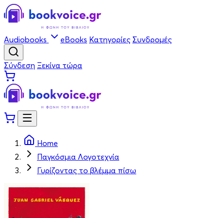
Audiobooks
eBooks
Κατηγορίες
Συνδρομές
Σύνδεση
Ξεκίνα τώρα
Home
Παγκόσμια Λογοτεχνία
Γυρίζοντας το βλέμμα πίσω