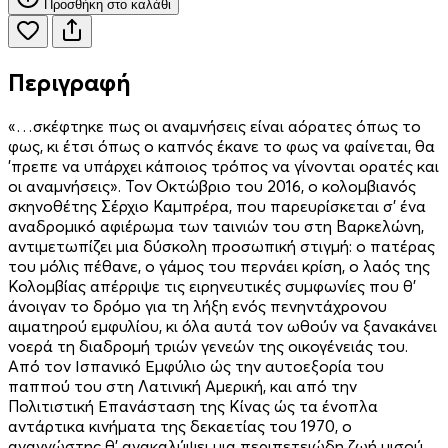
Προσθήκη στο καλάθι
Περιγραφή
«…σκέφτηκε πως οι αναμνήσεις είναι αόρατες όπως το
φως, κι έτσι όπως ο καπνός έκανε το φως να φαίνεται, θα
’πρεπε να υπάρχει κάποιος τρόπος να γίνονται ορατές και
οι αναμνήσεις». Τον Οκτώβριο του 2016, ο κολομβιανός
σκηνοθέτης Σέρχιο Καμπρέρα, που παρευρίσκεται σ’ ένα
αναδρομικό αφιέρωμα των ταινιών του στη Βαρκελώνη,
αντιμετωπίζει μια δύσκολη προσωπική στιγμή: ο πατέρας
του μόλις πέθανε, ο γάμος του περνάει κρίση, ο λαός της
Κολομβίας απέρριψε τις ειρηνευτικές συμφωνίες που θ’
άνοιγαν το δρόμο για τη λήξη ενός πενηντάχρονου
αιματηρού εμφυλίου, κι όλα αυτά τον ωθούν να ξανακάνει
νοερά τη διαδρομή τριών γενεών της οικογένειάς του.
Από τον Ισπανικό Εμφύλιο ώς την αυτοεξορία του
παππού του στη Λατινική Αμερική, και από την
Πολιτιστική Επανάσταση της Κίνας ώς τα ένοπλα
αντάρτικα κινήματα της δεκαετίας του 1970, ο
αναγνώστης θ’ ανακαλύψει μια περιπετειώδη ζωή μισού