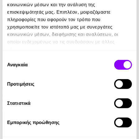
Ρέιμοντ Κάρβερ
κοινωνικών μέσων και την ανάλυση της
επισκεψιμότητάς μας. Επιπλέον, μοιραζόμαστε
7.99€
πληροφορίες που αφορούν τον τρόπο που
χρησιμοποιείτε τον ιστότοπό μας με συνεργάτες
κοινωνικών μέσων, διαφήμισης και αναλύσεων, οι
οποίοι ενδεχομένως να τις συνδυάσουν με άλλες
πληροφορίες που τους έχετε παραχωρήσει ή τις οποίες
έχουν συλλέξει σε σχέση με την από μέρους σας χρήση
Επιλογή
των υπηρεσιών τους.
Αναγκαία
συγκατάθεσης
Audiobook
• 1 Credit
Προτιμήσεις
Στο Σπίτι Της
Yael Van Der Wouden
Στατιστικά
16.90€
Εμπορικής προώθησης