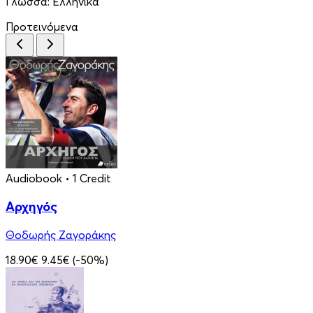
Γλώσσα:
Ελληνικά
Προτεινόμενα
Audiobook
• 1 Credit
Αρχηγός
Θοδωρής Ζαγοράκης
18.90€
9.45€
(-50%)