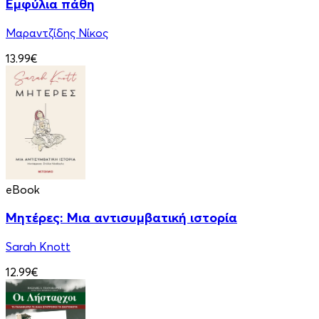
Εμφύλια πάθη
Μαραντζίδης Νίκος
13.99€
eBook
Μητέρες: Μια αντισυμβατική ιστορία
Sarah Knott
12.99€