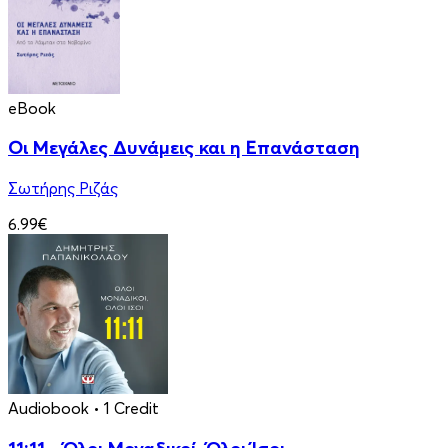
eBook
Οι Μεγάλες Δυνάμεις και η Επανάσταση
Σωτήρης Ριζάς
6.99€
Audiobook
• 1 Credit