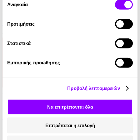
των υπηρεσιών τους.
Αναγκαία
συγκατάθεσης
11:11 - Όλοι Μοναδικοί, Όλοι Ίσοι
Δημήτρης Παπανικολάου
Προτιμήσεις
14.99€
Στατιστικά
Εμπορικής προώθησης
Προβολή λεπτομερειών
Audiobook
Ο Μύθος της Αιωνιότητας
Να επιτρέπονται όλα
Αλέκος Φασιανός
Επιτρέπεται η επιλογή
0.00€