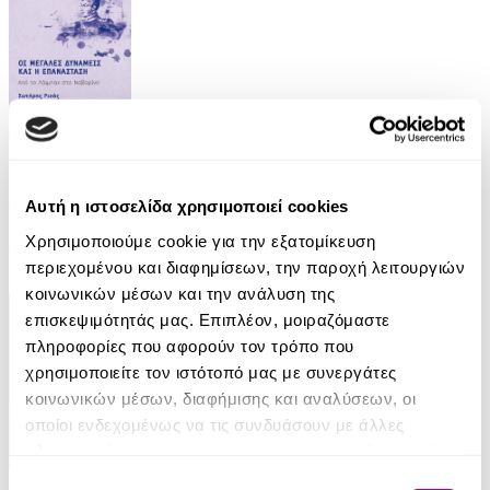
eBook
Οι Μεγάλες Δυνάμεις και η Επανάσταση
Αυτή η ιστοσελίδα χρησιμοποιεί cookies
Χρησιμοποιούμε cookie για την εξατομίκευση
Σωτήρης Ριζάς
περιεχομένου και διαφημίσεων, την παροχή λειτουργιών
6.99€
κοινωνικών μέσων και την ανάλυση της
επισκεψιμότητάς μας. Επιπλέον, μοιραζόμαστε
πληροφορίες που αφορούν τον τρόπο που
χρησιμοποιείτε τον ιστότοπό μας με συνεργάτες
κοινωνικών μέσων, διαφήμισης και αναλύσεων, οι
οποίοι ενδεχομένως να τις συνδυάσουν με άλλες
πληροφορίες που τους έχετε παραχωρήσει ή τις οποίες
έχουν συλλέξει σε σχέση με την από μέρους σας χρήση
Audiobook
• 1 Credit
Επιλογή