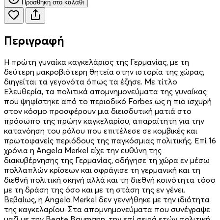
Προσθήκη στο καλάθι
Περιγραφή
Η πρώτη γυναίκα καγκελάριος της Γερμανίας, με τη
δεύτερη μακροβιότερη θητεία στην ιστορία της χώρας,
διηγείται τα γεγονότα όπως τα έζησε. Με τίτλο
Ελευθερία, τα πολιτικά απομνημονεύματα της γυναίκας
που ψηφίστηκε από το περιοδικό Forbes ως η πιο ισχυρή
στον κόσμο προσφέρουν μια διεισδυτική ματιά στο
πρόσωπο της πρώην καγκελαρίου, απαραίτητη για την
κατανόηση του ρόλου που επιτέλεσε σε κομβικές και
πρωτοφανείς περιόδους της παγκόσμιας πολιτικής. Επί 16
χρόνια η Angela Merkel είχε την ευθύνη της
διακυβέρνησης της Γερμανίας, οδήγησε τη χώρα εν μέσω
πολλαπλών κρίσεων και σφράγισε τη γερμανική και τη
διεθνή πολιτική σκηνή αλλά και τη διεθνή κοινότητα τόσο
με τη δράση της όσο και με τη στάση της εν γένει.
Βεβαίως, η Angela Merkel δεν γεννήθηκε με την ιδιότητα
της καγκελαρίου. Στα απομνημονεύματα που συνέγραψε
μαζί με την Beate Baumann, την επί σειρά ετών πολιτική