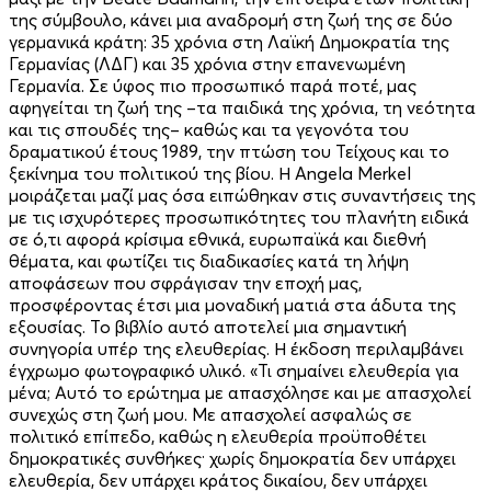
της σύμβουλο, κάνει μια αναδρομή στη ζωή της σε δύο
γερμανικά κράτη: 35 χρόνια στη Λαϊκή Δημοκρατία της
Γερμανίας (ΛΔΓ) και 35 χρόνια στην επανενωμένη
Γερμανία. Σε ύφος πιο προσωπικό παρά ποτέ, μας
αφηγείται τη ζωή της –τα παιδικά της χρόνια, τη νεότητα
και τις σπουδές της– καθώς και τα γεγονότα του
δραματικού έτους 1989, την πτώση του Τείχους και το
ξεκίνημα του πολιτικού της βίου. Η Angela Merkel
μοιράζεται μαζί μας όσα ειπώθηκαν στις συναντήσεις της
με τις ισχυρότερες προσωπικότητες του πλανήτη ειδικά
σε ό,τι αφορά κρίσιμα εθνικά, ευρωπαϊκά και διεθνή
θέματα, και φωτίζει τις διαδικασίες κατά τη λήψη
αποφάσεων που σφράγισαν την εποχή μας,
προσφέροντας έτσι μια μοναδική ματιά στα άδυτα της
εξουσίας. Το βιβλίο αυτό αποτελεί μια σημαντική
συνηγορία υπέρ της ελευθερίας. Η έκδοση περιλαμβάνει
έγχρωμο φωτογραφικό υλικό. «Τι σημαίνει ελευθερία για
μένα; Αυτό το ερώτημα με απασχόλησε και με απασχολεί
συνεχώς στη ζωή μου. Με απασχολεί ασφαλώς σε
πολιτικό επίπεδο, καθώς η ελευθερία προϋποθέτει
δημοκρατικές συνθήκες· χωρίς δημοκρατία δεν υπάρχει
ελευθερία, δεν υπάρχει κράτος δικαίου, δεν υπάρχει