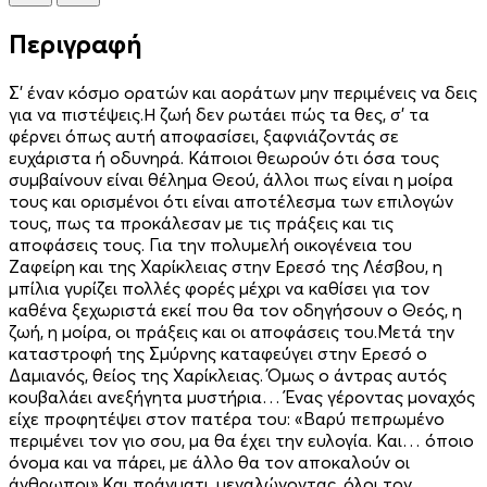
Περιγραφή
Σ’ έναν κόσμο ορατών και αοράτων μην περιμένεις να δεις
για να πιστέψεις.Η ζωή δεν ρωτάει πώς τα θες, σ’ τα
φέρνει όπως αυτή αποφασίσει, ξαφνιάζοντάς σε
ευχάριστα ή οδυνηρά. Κάποιοι θεωρούν ότι όσα τους
συμβαίνουν είναι θέλημα Θεού, άλλοι πως είναι η μοίρα
τους και ορισμένοι ότι είναι αποτέλεσμα των επιλογών
τους, πως τα προκάλεσαν με τις πράξεις και τις
αποφάσεις τους. Για την πολυμελή οικογένεια του
Ζαφείρη και της Χαρίκλειας στην Ερεσό της Λέσβου, η
μπίλια γυρίζει πολλές φορές μέχρι να καθίσει για τον
καθένα ξεχωριστά εκεί που θα τον οδηγήσουν ο Θεός, η
ζωή, η μοίρα, οι πράξεις και οι αποφάσεις του.Μετά την
καταστροφή της Σμύρνης καταφεύγει στην Ερεσό ο
Δαμιανός, θείος της Χαρίκλειας. Όμως ο άντρας αυτός
κουβαλάει ανεξήγητα μυστήρια… Ένας γέροντας μοναχός
είχε προφητέψει στον πατέρα του: «Βαρύ πεπρωμένο
περιμένει τον γιο σου, μα θα έχει την ευλογία. Και… όποιο
όνομα και να πάρει, με άλλο θα τον αποκαλούν οι
άνθρωποι».Και πράγματι, μεγαλώνοντας, όλοι τον