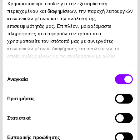
Χρησιμοποιούμε cookie για την εξατομίκευση
eBook
περιεχομένου και διαφημίσεων, την παροχή λειτουργιών
κοινωνικών μέσων και την ανάλυση της
Η απαγωγή της Τασούλας
επισκεψιμότητάς μας. Επιπλέον, μοιραζόμαστε
Τάσος Κοντογιαννίδης
πληροφορίες που αφορούν τον τρόπο που
χρησιμοποιείτε τον ιστότοπό μας με συνεργάτες
9.99€
κοινωνικών μέσων, διαφήμισης και αναλύσεων, οι
οποίοι ενδεχομένως να τις συνδυάσουν με άλλες
πληροφορίες που τους έχετε παραχωρήσει ή τις οποίες
έχουν συλλέξει σε σχέση με την από μέρους σας χρήση
Επιλογή
των υπηρεσιών τους.
Αναγκαία
συγκατάθεσης
Προτιμήσεις
eBook
Από ήλιο σε ήλιο: Αποσπερίτης
Στατιστικά
Μαίρη Κόντζογλου
Εμπορικής προώθησης
13.99€