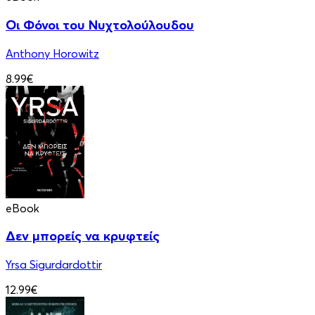
Οι Φόνοι του Νυχτολούλουδου
Anthony Horowitz
8.99€
eBook
Δεν μπορείς να κρυφτείς
Yrsa Sigurdardottir
12.99€