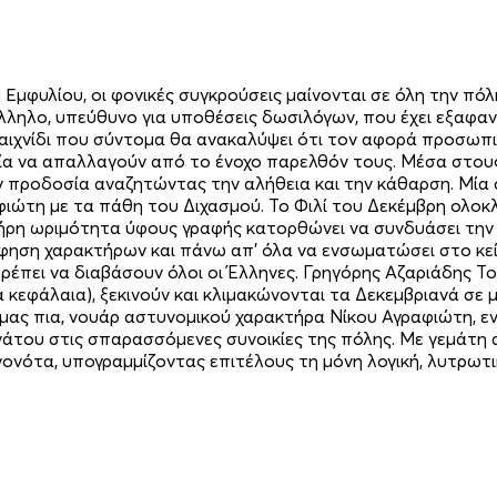
 Εμφυλίου, οι φονικές συγκρούσεις μαίνονται σε όλη την πό
λληλο, υπεύθυνο για υποθέσεις δωσιλόγων, που έχει εξαφανι
παιχνίδι που σύντομα θα ανακαλύψει ότι τον αφορά προσωπ
ρία να απαλλαγούν από το ένοχο παρελθόν τους. Μέσα στου
ν προδοσία αναζητώντας την αλήθεια και την κάθαρση. Μία
ώτη με τα πάθη του Διχασμού. Το Φιλί του Δεκέμβρη ολοκλ
ήρη ωριμότητα ύφους γραφής κατορθώνει να συνδυάσει την 
φηση χαρακτήρων και πάνω απ’ όλα να ενσωματώσει στο κεί
ρέπει να διαβάσουν όλοι οι Έλληνες. Γρηγόρης Αζαριάδης Τ
 κεφάλαια), ξεκινούν και κλιμακώνονται τα Δεκεμβριανά σε
μας πια, νουάρ αστυνομικού χαρακτήρα Νίκου Αγραφιώτη, ε
ανάτου στις σπαρασσόμενες συνοικίες της πόλης. Με γεμάτη 
εγονότα, υπογραμμίζοντας επιτέλους τη μόνη λογική, λυτρ