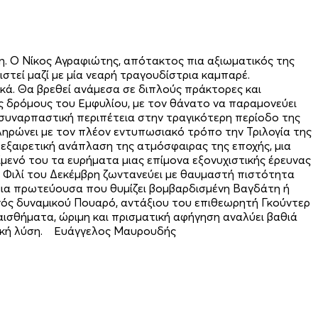
λη. Ο Νίκος Αγραφιώτης, απότακτος πια αξιωματικός της
στεί μαζί με μία νεαρή τραγουδίστρια καμπαρέ.
ικά. Θα βρεθεί ανάμεσα σε διπλούς πράκτορες και
ς δρόμους του Εμφυλίου, με τον θάνατο να παραμονεύει
 συναρπαστική περιπέτεια στην τραγικότερη περίοδο της
ηρώνει με τον πλέον εντυπωσιακό τρόπο την Τριλογία της
εξαιρετική ανάπλαση της ατμόσφαιρας της εποχής, μια
μενό του τα ευρήματα μιας επίμονα εξονυχιστικής έρευνας
ο Φιλί του Δεκέμβρη ζωντανεύει με θαυμαστή πιστότητα
 μια πρωτεύουσα που θυμίζει βομβαρδισμένη Βαγδάτη ή
νός δυναμικού Πουαρό, αντάξιου του επιθεωρητή Γκούντερ
αισθήματα, ώριμη και πρισματική αφήγηση αναλύει βαθιά
ωτική λύση. Ευάγγελος Μαυρουδής