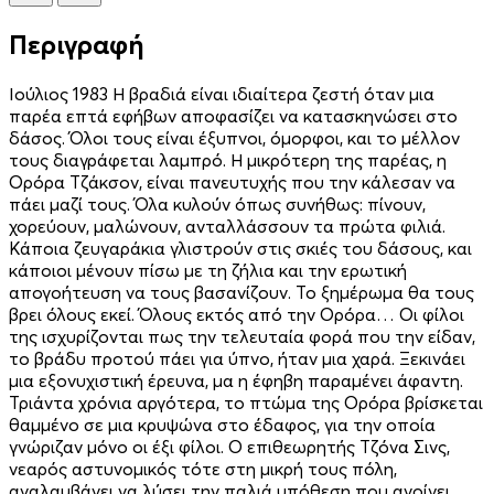
Περιγραφή
Ιούλιος 1983 Η βραδιά είναι ιδιαίτερα ζεστή όταν μια
παρέα επτά εφήβων αποφασίζει να κατασκηνώσει στο
δάσος. Όλοι τους είναι έξυπνοι, όμορφοι, και το μέλλον
τους διαγράφεται λαμπρό. Η μικρότερη της παρέας, η
Ορόρα Τζάκσον, είναι πανευτυχής που την κάλεσαν να
πάει μαζί τους. Όλα κυλούν όπως συνήθως: πίνουν,
χορεύουν, μαλώνουν, ανταλλάσσουν τα πρώτα φιλιά.
Κάποια ζευγαράκια γλιστρούν στις σκιές του δάσους, και
κάποιοι μένουν πίσω με τη ζήλια και την ερωτική
απογοήτευση να τους βασανίζουν. Το ξημέρωμα θα τους
βρει όλους εκεί. Όλους εκτός από την Ορόρα… Οι φίλοι
της ισχυρίζονται πως την τελευταία φορά που την είδαν,
το βράδυ προτού πάει για ύπνο, ήταν μια χαρά. Ξεκινάει
μια εξονυχιστική έρευνα, μα η έφηβη παραμένει άφαντη.
Τριάντα χρόνια αργότερα, το πτώμα της Ορόρα βρίσκεται
θαμμένο σε μια κρυψώνα στο έδαφος, για την οποία
γνώριζαν μόνο οι έξι φίλοι. Ο επιθεωρητής Τζόνα Σινς,
νεαρός αστυνομικός τότε στη μικρή τους πόλη,
αναλαμβάνει να λύσει την παλιά υπόθεση που ανοίγει