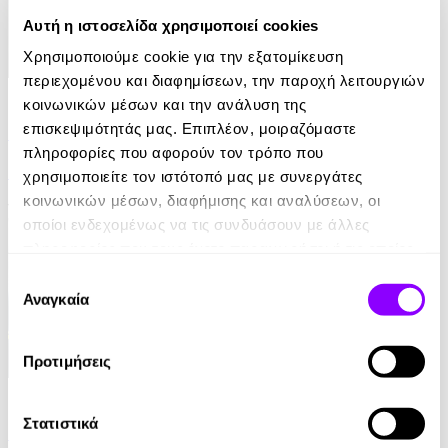
Αυτή η ιστοσελίδα χρησιμοποιεί cookies
Χρησιμοποιούμε cookie για την εξατομίκευση
περιεχομένου και διαφημίσεων, την παροχή λειτουργιών
eBook
κοινωνικών μέσων και την ανάλυση της
επισκεψιμότητάς μας. Επιπλέον, μοιραζόμαστε
Δεν την είδε κανείς
πληροφορίες που αφορούν τον τρόπο που
Nicci French
χρησιμοποιείτε τον ιστότοπό μας με συνεργάτες
κοινωνικών μέσων, διαφήμισης και αναλύσεων, οι
12.99€
οποίοι ενδεχομένως να τις συνδυάσουν με άλλες
πληροφορίες που τους έχετε παραχωρήσει ή τις οποίες
έχουν συλλέξει σε σχέση με την από μέρους σας χρήση
Επιλογή
των υπηρεσιών τους.
Αναγκαία
συγκατάθεσης
Προτιμήσεις
eBook
Στατιστικά
Μην το διαδώσεις