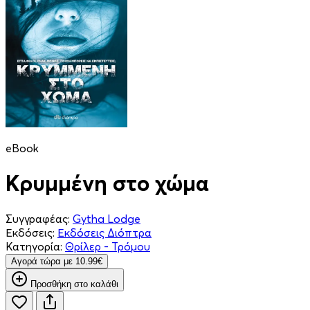
eBook
Κρυμμένη στο χώμα
Συγγραφέας:
Gytha Lodge
Εκδόσεις:
Εκδόσεις Διόπτρα
Κατηγορία:
Θρίλερ - Τρόμου
Aγορά τώρα με 10.99€
Προσθήκη στο καλάθι