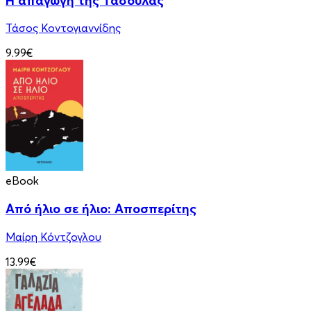
Η απαγωγή της Τασούλας
Τάσος Κοντογιαννίδης
9.99€
eBook
Από ήλιο σε ήλιο: Αποσπερίτης
Μαίρη Κόντζογλου
13.99€