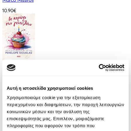
Marco Missiroli
10.90€
eBook
Το Κορίτσι των Γενεθλίων
Penelope Douglas
Αυτή η ιστοσελίδα χρησιμοποιεί cookies
Χρησιμοποιούμε cookie για την εξατομίκευση
12.99€
περιεχομένου και διαφημίσεων, την παροχή λειτουργιών
κοινωνικών μέσων και την ανάλυση της
επισκεψιμότητάς μας. Επιπλέον, μοιραζόμαστε
πληροφορίες που αφορούν τον τρόπο που