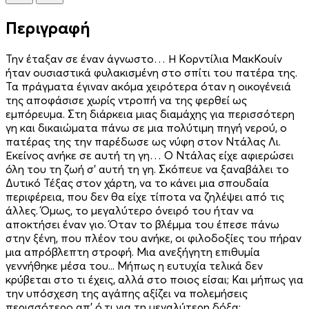
Περιγραφή
Την έταξαν σε έναν άγνωστο… Η Κορντίλια ΜακΚουίν
ήταν ουσιαστικά φυλακισμένη στο σπίτι του πατέρα της.
Τα πράγματα έγιναν ακόμα χειρότερα όταν η οικογένειά
της αποφάσισε χωρίς ντροπή να της φερθεί ως
εμπόρευμα. Στη διάρκεια μιας διαμάχης για περισσότερη
γη και δικαιώματα πάνω σε μια πολύτιμη πηγή νερού, ο
πατέρας της την παρέδωσε ως νύφη στον Ντάλας Λι.
Εκείνος ανήκε σε αυτή τη γη… Ο Ντάλας είχε αφιερώσει
όλη του τη ζωή σ’ αυτή τη γη. Σκόπευε να ξαναβάλει το
Δυτικό Τέξας στον χάρτη, να το κάνει μια σπουδαία
περιφέρεια, που δεν θα είχε τίποτα να ζηλέψει από τις
άλλες. Όμως, το μεγαλύτερο όνειρό του ήταν να
αποκτήσει έναν γιο. Όταν το βλέμμα του έπεσε πάνω
στην ξένη, που πλέον του ανήκε, οι φιλοδοξίες του πήραν
μια απρόβλεπτη στροφή. Μια ανεξήγητη επιθυμία
γεννήθηκε μέσα του... Μήπως η ευτυχία τελικά δεν
κρύβεται στο τι έχεις, αλλά στο ποιος είσαι; Και μήπως για
την υπόσχεση της αγάπης αξίζει να πολεμήσεις
περισσότερο απ’ ό,τι για τη μεγαλύτερη δόξα;