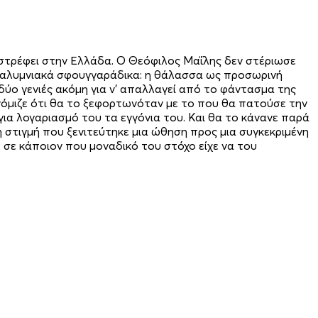
ιστρέφει στην Ελλάδα. Ο Θεόφιλος Μαΐλης δεν στέριωσε
α καλυμνιακά σφουγγαράδικα: η θάλασσα ως προσωρινή
δύο γενιές ακόμη για ν’ απαλλαγεί από το φάντασμα της
νόμιζε ότι θα το ξεφορτωνόταν με το που θα πατούσε την
ε για λογαριασμό του τα εγγόνια του. Και θα το κάνανε παρά
η στιγμή που ξενιτεύτηκε μια ώθηση προς μια συγκεκριμένη
ε σε κάποιον που μοναδικό του στόχο είχε να του