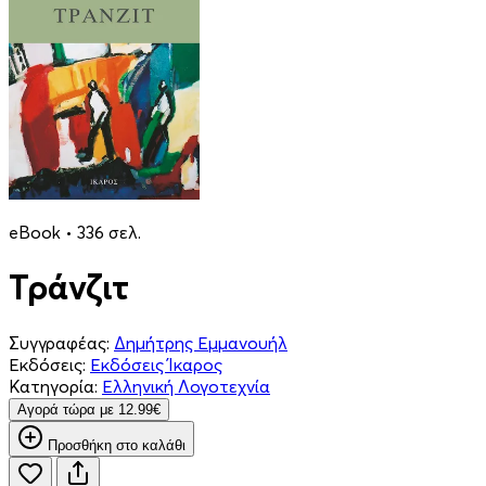
eBook • 336 σελ.
Τράνζιτ
Συγγραφέας:
Δημήτρης Εμμανουήλ
Εκδόσεις:
Εκδόσεις Ίκαρος
Κατηγορία:
Ελληνική Λογοτεχνία
Aγορά τώρα με 12.99€
Προσθήκη στο καλάθι