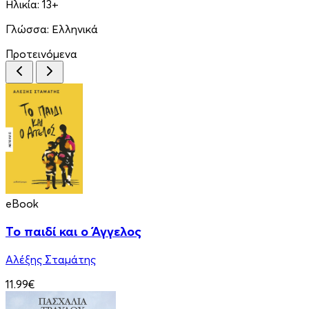
Ηλικία:
13+
Γλώσσα:
Ελληνικά
Προτεινόμενα
eBook
Το παιδί και ο Άγγελος
Αλέξης Σταμάτης
11.99€