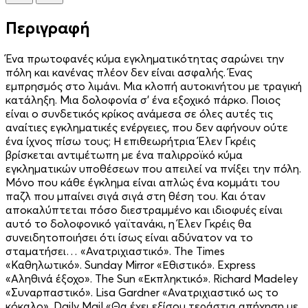
Περιγραφή
Ένα πρωτοφανές κύμα εγκληματικότητας σαρώνει την
πόλη και κανένας πλέον δεν είναι ασφαλής. Ένας
εμπρησμός στο λιμάνι. Μια κλοπή αυτοκινήτου με τραγική
κατάληξη. Μια δολοφονία σ’ ένα εξοχικό πάρκο. Ποιος
είναι ο συνδετικός κρίκος ανάμεσα σε όλες αυτές τις
αναίτιες εγκληματικές ενέργειες, που δεν αφήνουν ούτε
ένα ίχνος πίσω τους; Η επιθεωρήτρια Έλεν Γκρέις
βρίσκεται αντιμέτωπη με ένα παλιρροϊκό κύμα
εγκληματικών υποθέσεων που απειλεί να πνίξει την πόλη.
Μόνο που κάθε έγκλημα είναι απλώς ένα κομμάτι του
παζλ που μπαίνει σιγά σιγά στη θέση του. Και όταν
αποκαλύπτεται πόσο διεστραμμένο και ιδιοφυές είναι
αυτό το δολοφονικό γαϊτανάκι, η Έλεν Γκρέις θα
συνειδητοποιήσει ότι ίσως είναι αδύνατον να το
σταματήσει… «Ανατριχιαστικό». The Times
«Καθηλωτικό». Sunday Mirror «Εθιστικό». Express
«Αληθινά έξοχο». The Sun «Εκπληκτικό». Richard Madeley
«Συναρπαστικό». Lisa Gardner «Ανατριχιαστικό ως το
κόκαλο». Daily Mail «Θα έχει εξίσου τεράστια απήχηση με