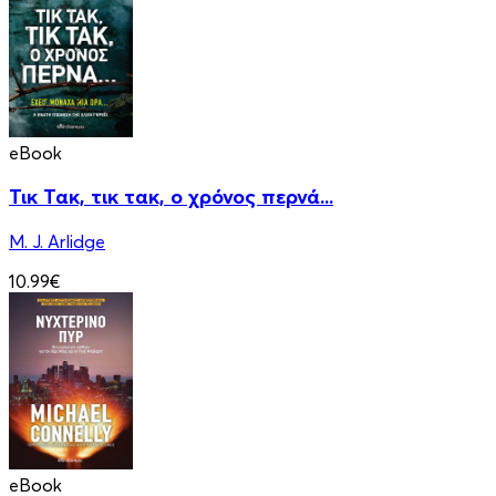
eBook
Τικ Τακ, τικ τακ, ο χρόνος περνά...
M. J. Arlidge
10.99€
eBook