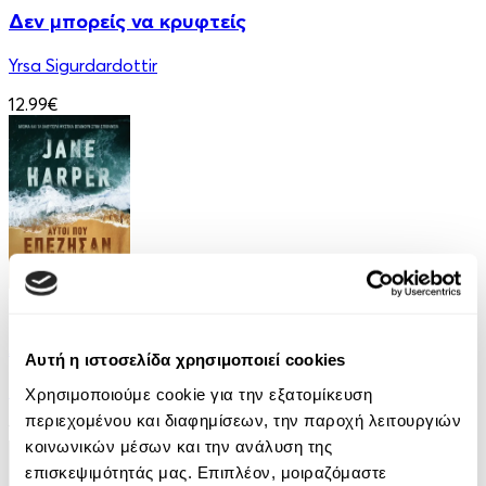
Δεν μπορείς να κρυφτείς
Yrsa Sigurdardottir
12.99€
eBook
Αυτοί που επέζησαν
Αυτή η ιστοσελίδα χρησιμοποιεί cookies
Jane Harper
Χρησιμοποιούμε cookie για την εξατομίκευση
περιεχομένου και διαφημίσεων, την παροχή λειτουργιών
10.99€
κοινωνικών μέσων και την ανάλυση της
επισκεψιμότητάς μας. Επιπλέον, μοιραζόμαστε