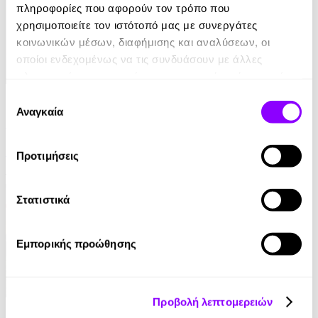
πληροφορίες που αφορούν τον τρόπο που
χρησιμοποιείτε τον ιστότοπό μας με συνεργάτες
κοινωνικών μέσων, διαφήμισης και αναλύσεων, οι
οποίοι ενδεχομένως να τις συνδυάσουν με άλλες
πληροφορίες που τους έχετε παραχωρήσει ή τις οποίες
έχουν συλλέξει σε σχέση με την από μέρους σας χρήση
eBook
Επιλογή
των υπηρεσιών τους.
Αναγκαία
συγκατάθεσης
Παραπλάνηση
Γρηγόρης Αζαριάδης
Προτιμήσεις
11.99€
Στατιστικά
Εμπορικής προώθησης
Προβολή λεπτομερειών
eBook