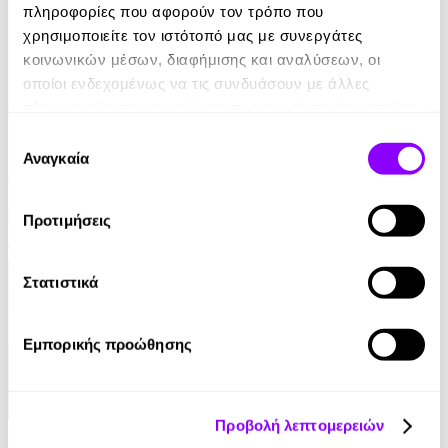
πληροφορίες που αφορούν τον τρόπο που
χρησιμοποιείτε τον ιστότοπό μας με συνεργάτες
κοινωνικών μέσων, διαφήμισης και αναλύσεων, οι
οποίοι ενδεχομένως να τις συνδυάσουν με άλλες
πληροφορίες που τους έχετε παραχωρήσει ή τις οποίες
έχουν συλλέξει σε σχέση με την από μέρους σας χρήση
Audiobook
• 1 Credit
Επιλογή
των υπηρεσιών τους.
Αναγκαία
συγκατάθεσης
Στο Σπίτι Της
Yael Van Der Wouden
Προτιμήσεις
16.90€
Στατιστικά
Εμπορικής προώθησης
Προβολή λεπτομερειών
Audiobook
• 1 Credit