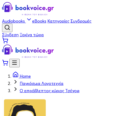
Audiobooks
eBooks
Κατηγορίες
Συνδρομές
Σύνδεση
Ξεκίνα τώρα
Home
Παγκόσμια Λογοτεχνία
Ο απρόβλεπτος κύριος Τσέχοφ