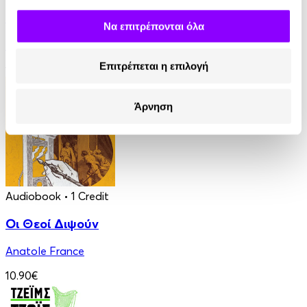
Ο Τελευταίος των Μοϊκανών
Να επιτρέπονται όλα
James Fenimore Cooper
Επιτρέπεται η επιλογή
13.90€
Άρνηση
Audiobook
• 1 Credit
Οι Θεοί Διψούν
Anatole France
10.90€