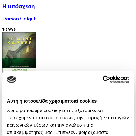
Η υπόσχεση
Damon Galgut
10.99€
eBook
Ελέφαντας
Αυτή η ιστοσελίδα χρησιμοποιεί cookies
Ρέιμοντ Κάρβερ
Χρησιμοποιούμε cookie για την εξατομίκευση
περιεχομένου και διαφημίσεων, την παροχή λειτουργιών
7.99€
κοινωνικών μέσων και την ανάλυση της
επισκεψιμότητάς μας. Επιπλέον, μοιραζόμαστε