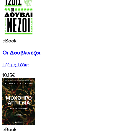
eBook
Οι Δουβλινέζοι
Τζέιμς Τζόις
10.15€
eBook