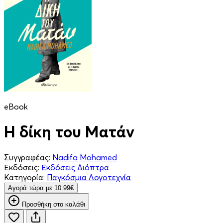
eBook
Η δίκη του Ματάν
Συγγραφέας:
Nadifa Mohamed
Εκδόσεις:
Εκδόσεις Διόπτρα
Κατηγορία:
Παγκόσμια Λογοτεχνία
Aγορά τώρα με 10.99€
Προσθήκη στο καλάθι