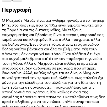
Περιγραφή
Ο Μαχμούτ Ματάν είναι μια γνώριμη φιγούρα στο Τάιγκερ
Μπέι στο Κάρντιφ, που το 1952 είναι γεμάτο ναύτες από
τη Σομαλία και τις Δυτικές Ινδίες, Μαλτέζους
επιχειρηματίες και Εβραίους. Είναι πατέρας, καιροσκόπος,
καμιά φορά και κλεφτρόνι. Είναι πολλά πράγματα, αλλά
όχι δολοφόνος. Έτσι, όταν η ιδιοκτήτρια ενός μαγαζιού
δολοφονείται βάναυσα και όλα τα βλέμματα πέφτουν
πάνω του, δεν ανησυχεί και τόσο. Είναι αλήθεια ότι έχει
πιο συχνά μπλεξίματα απ’ όταν τον παράτησε η γυναίκα
του η Λόρα. Αλλά ο Μαχμούτ είναι αθώος κι άρα είναι
σίγουρος ότι δεν κινδυνεύει σε μια χώρα που υπάρχει
δικαιοσύνη. Αλλά, καθώς οδηγείται σε δίκη, ο Μαχμούτ
συνειδητοποιεί την τρομακτική αλήθεια, πως παλεύει όχι
μόνο για την ελευθερία του αλλά και για την ίδια του τη
ζωή, ενάντια σε συνωμοσίες, προκαταλήψεις και την
απανθρωπιά του κράτους. Και, καθώς η σκιά της
κρεμάλας πλανάται από πάνω του, καταλαβαίνει πως δεν
αρκεί η αλήθεια για να τον σώσει… «Με συναρπαστικό
ρυθμό και γεμάτο σύνθετους, καλοφτιαγμένους