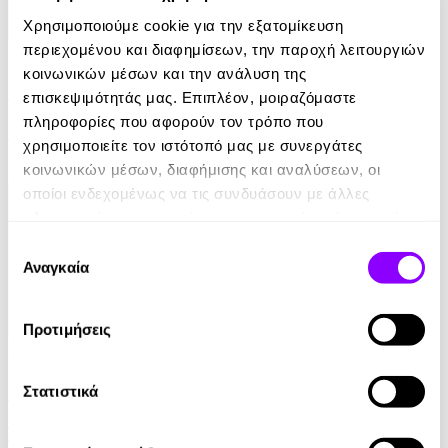
Χρησιμοποιούμε cookie για την εξατομίκευση
περιεχομένου και διαφημίσεων, την παροχή λειτουργιών
eBook
κοινωνικών μέσων και την ανάλυση της
Ελέφαντας
επισκεψιμότητάς μας. Επιπλέον, μοιραζόμαστε
πληροφορίες που αφορούν τον τρόπο που
Ρέιμοντ Κάρβερ
χρησιμοποιείτε τον ιστότοπό μας με συνεργάτες
7.99€
κοινωνικών μέσων, διαφήμισης και αναλύσεων, οι
οποίοι ενδεχομένως να τις συνδυάσουν με άλλες
πληροφορίες που τους έχετε παραχωρήσει ή τις οποίες
έχουν συλλέξει σε σχέση με την από μέρους σας χρήση
Επιλογή
των υπηρεσιών τους.
Αναγκαία
συγκατάθεσης
Προτιμήσεις
Audiobook
• 1 Credit
Στο Σπίτι Της
Στατιστικά
Yael Van Der Wouden