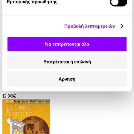
Εμπορικής προώθησης
16.90€
Προβολή λεπτομερειών
Να επιτρέπονται όλα
Audiobook
• 1 Credit
Επιτρέπεται η επιλογή
Ο Τελευταίος των Μοϊκανών
Άρνηση
James Fenimore Cooper
13.90€