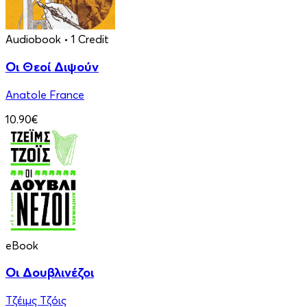
Audiobook
• 1 Credit
Οι Θεοί Διψούν
Anatole France
10.90€
eBook
Οι Δουβλινέζοι
Τζέιμς Τζόις