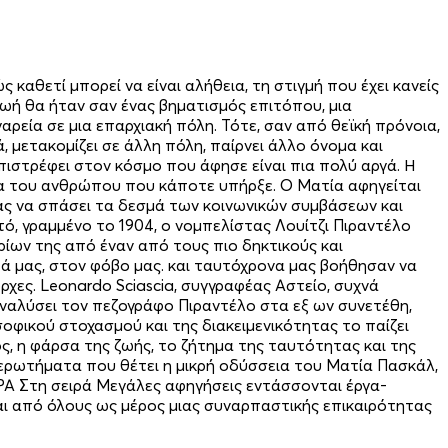
ς καθετί µπορεί να είναι αλήθεια, τη στιγµή που έχει κανείς
 ζωή θα ήταν σαν ένας βηµατισµός επιτόπου, µια
ρεία σε µια επαρχιακή πόλη. Τότε, σαν από θεϊκή πρόνοια,
 µετακοµίζει σε άλλη πόλη, παίρνει άλλο όνοµα και
πιστρέφει στον κόσµο που άφησε είναι πια πολύ αργά. Η
ασµα του ανθρώπου που κάποτε υπήρξε. Ο Ματία αφηγείται
τας να σπάσει τα δεσµά των κοινωνικών συµβάσεων και
ό, γραµµένο το 1904, ο νοµπελίστας Λουίτζι Πιραντέλο
ίων της από έναν από τους πιο δηκτικούς και
τά µας, στον φόβο µας. και ταυτόχρονα µας βοήθησαν να
όρχες. Leonardo Sciascia, συγγραφέας Αστείο, συχνά
α αναλύσει τον πεζογράφο Πιραντέλο στα εξ ων συνετέθη,
σοφικού στοχασµού και της διακειµενικότητας το παίζει
, η φάρσα της ζωής, το ζήτηµα της ταυτότητας και της
α ερωτήµατα που θέτει η µικρή οδύσσεια του Ματία Πασκάλ,
ΡΑ Στη σειρά Μεγάλες αφηγήσεις εντάσσονται έργα-
αι από όλους ως µέρος µιας συναρπαστικής επικαιρότητας