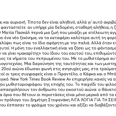
 και αυριανή. Τίποτα δεν είναι αληθινό, αλλά γι’ αυτό ακριβώ
ια φανταστείτε: αν υπήρχε µία δεδοµένη, σταθερή αλήθεια, η
 Ματία Πασκάλ περνά µια ζωή που µοιάζει µε ατέλειωτη αγγα
 ένα νέο ξεκίνηµα, να τα καταφέρει καλύτερα αυτή τη φορά,
λύψει πως είναι το ίδιο αφόρητη µε την παλιά. Αλλά όταν ε
ρευτεί. Η µόνη του εναλλακτική είναι να ζήσει ως το φάντ
 να γίνει «µακαρίτης» του ίδιου του εαυτού του, επιθυµών
διος τα νήµατα του πεπρωµένου του. Με το µυθιστόρηµα αυτ
γοτεχνίας. Μια διερεύνηση της ταυτότητας και των µυστηρ
ου 20ού αιώνα έδωσαν φωνή στις ανησυχίες µας, στα τραύµα
οί οι τρεις συγγραφείς είναι ο Πιραντέλο, ο Κάφκα και ο Μπ
ραγικό. New York Times Book Review Αν επιχειρήσει κανείς ν
χου µυθιστοριογράφου της εποχής του. Το παιχνίδι του φιλο
α απασχολήσουν τον άνθρωπο του εικοστού αιώνα: ο θάνατος
α όρια που θέτουν οι περιστάσεις είναι µόνο µερικά από τ
ον πρόλογο του Δηµήτρη Στεφανάκη ΛΙΓΑ ΛΟΓΙΑ ΓΙΑ ΤΗ ΣΕΙ
υ έσπασαν το φράγµα του χρόνου και αξίζει να διαβάζοντ