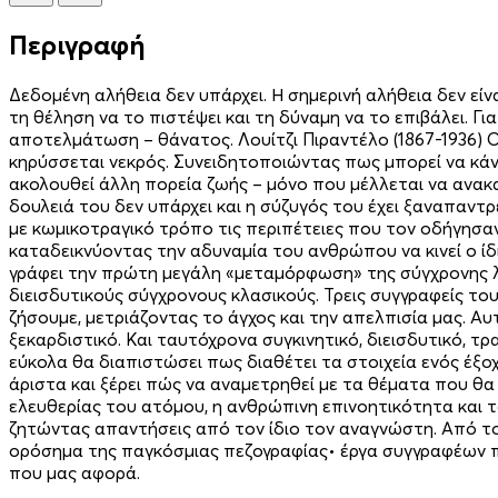
Περιγραφή
Δεδοµένη αλήθεια δεν υπάρχει. Η σηµερινή αλήθεια δεν είναι
τη θέληση να το πιστέψει και τη δύναµη να το επιβάλει. Γ
αποτελµάτωση – θάνατος. Λουίτζι Πιραντέλο (1867-1936) Ο
κηρύσσεται νεκρός. Συνειδητοποιώντας πως µπορεί να κάνει
ακολουθεί άλλη πορεία ζωής – µόνο που µέλλεται να ανακα
δουλειά του δεν υπάρχει και η σύζυγός του έχει ξαναπαντ
µε κωµικοτραγικό τρόπο τις περιπέτειες που τον οδήγησαν
καταδεικνύοντας την αδυναµία του ανθρώπου να κινεί ο ί
γράφει την πρώτη µεγάλη «µεταµόρφωση» της σύγχρονης λο
διεισδυτικούς σύγχρονους κλασικούς. Τρεις συγγραφείς τ
ζήσουµε, µετριάζοντας το άγχος και την απελπισία µας. Αυτ
ξεκαρδιστικό. Και ταυτόχρονα συγκινητικό, διεισδυτικό, τ
εύκολα θα διαπιστώσει πως διαθέτει τα στοιχεία ενός έξο
άριστα και ξέρει πώς να αναµετρηθεί µε τα θέµατα που θ
ελευθερίας του ατόµου, η ανθρώπινη επινοητικότητα και τ
ζητώντας απαντήσεις από τον ίδιο τον αναγνώστη. Από τ
ορόσηµα της παγκόσµιας πεζογραφίας• έργα συγγραφέων πο
που µας αφορά.