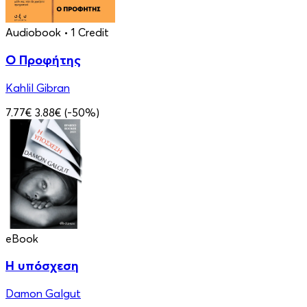
Audiobook
• 1 Credit
Ο Προφήτης
Kahlil Gibran
7.77€
3.88€
(-50%)
eBook
Η υπόσχεση
Damon Galgut