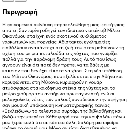
Περιγραφή
Η φαινομενικά ακίνδυνη παρακολούθηση μιας φοιτήτριας
από τη Σαντορίνη οδηγεί τον ιδιωτικό ντετέκτιβ Μίλτο
Οικονόμου στα ίχνη ενός σκοτεινού κυκλώματος
ναρκωτικών και πορνείας. Αδίστακτοι εγκληματίες
εισβάλλουν αναπάντεχα στη ζωή του όταν μαθαίνουν τη
σχέση του με μια πεταλούδα της νύχτας που γνωρίζει
πολλά για την παράνομη δράση τους. Αυτό που ίσως
αγνοούν είναι ότι ποτέ δεν πρέπει να τα βάζεις με
κάποιον που δεν έχει τίποτα να χάσει. Στη νέα υπόθεση
του Μίλτου Οικονόμου, που εξελίσσεται στην Αθήνα και
κορυφώνεται στη Μύκονο, κυριαρχούν η νουάρ
ατμόσφαιρα στα κακόφημα στέκια της νύχτας και το
μαύρο χιούμορ του αντιήρωα πρωταγωνιστή, ενώ οι
μελαγχολικές νότες των μπλουζ συνοδεύουν την αφήγηση
σαν μουσική υπόκρουση κινηματογραφικής ταινίας.
«Ξεκλειδώνω το τελευταίο συρτάρι της βιβλιοθήκης και
βγάζω την μπερέτα. Κάθε φορά που την κουβαλάω πάνω
μου ξέρω καλά ότι σε κάποια άλλη θαλάμη μια σφαίρα
γράφει το όνομά μου. Μόνο αν είσαι διατεθειμένος να