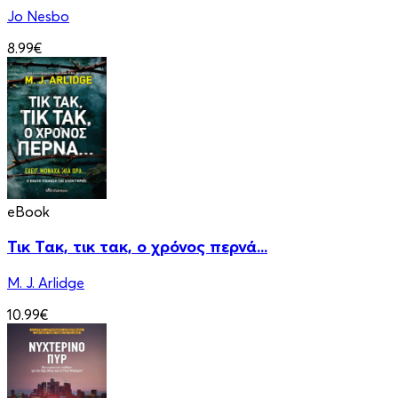
Jo Nesbo
8.99€
eBook
Τικ Τακ, τικ τακ, ο χρόνος περνά...
M. J. Arlidge
10.99€