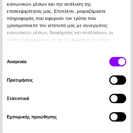
Jane Harper
κοινωνικών μέσων και την ανάλυση της
επισκεψιμότητάς μας. Επιπλέον, μοιραζόμαστε
10.99€
πληροφορίες που αφορούν τον τρόπο που
χρησιμοποιείτε τον ιστότοπό μας με συνεργάτες
κοινωνικών μέσων, διαφήμισης και αναλύσεων, οι
οποίοι ενδεχομένως να τις συνδυάσουν με άλλες
πληροφορίες που τους έχετε παραχωρήσει ή τις οποίες
έχουν συλλέξει σε σχέση με την από μέρους σας χρήση
Επιλογή
των υπηρεσιών τους.
Αναγκαία
συγκατάθεσης
eBook
Προτιμήσεις
Παραπλάνηση
Γρηγόρης Αζαριάδης
Στατιστικά
11.99€
Εμπορικής προώθησης