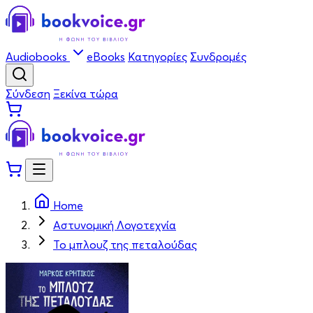
Audiobooks
eBooks
Κατηγορίες
Συνδρομές
Σύνδεση
Ξεκίνα τώρα
Home
Αστυνομική Λογοτεχνία
Το μπλουζ της πεταλούδας