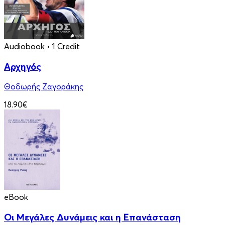
Audiobook
• 1 Credit
Αρχηγός
Θοδωρής Ζαγοράκης
18.90€
eBook
Οι Μεγάλες Δυνάμεις και η Επανάσταση