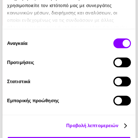
χρησιμοποιείτε τον ιστότοπό μας με συνεργάτες
κοινωνικών μέσων, διαφήμισης και αναλύσεων, οι
οποίοι ενδεχομένως να τις συνδυάσουν με άλλες
πληροφορίες που τους έχετε παραχωρήσει ή τις οποίες
Audiobook
έχουν συλλέξει σε σχέση με την από μέρους σας χρήση
Επιλογή
Ο Μύθος της Αιωνιότητας
των υπηρεσιών τους.
Αναγκαία
συγκατάθεσης
Αλέκος Φασιανός
Προτιμήσεις
0.00€
Στατιστικά
Εμπορικής προώθησης
eBook
Προβολή λεπτομερειών
Η Ελλάδα του Όθωνα