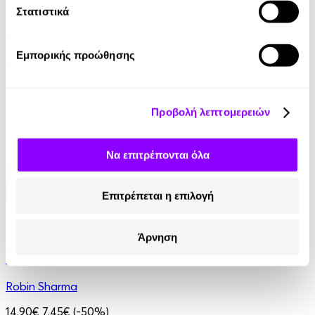
eBook
Στατιστικά
21 Ευκαιρίες να ξεπεράσεις τον εαυτό σου
Εμπορικής προώθησης
Theresa Cheung
8.99€
Προβολή λεπτομερειών
Να επιτρέπονται όλα
Επιτρέπεται η επιλογή
Audiobook
• 1 Credit
Άρνηση
Τα μυστικά του μοναχού που πούλησε τη Ferrari
του
Robin Sharma
14.90€
7.45€
(-50%)