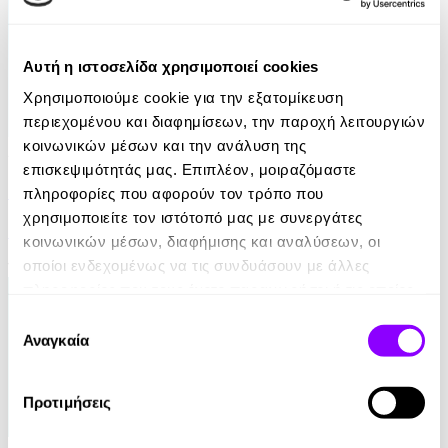
Αυτή η ιστοσελίδα χρησιμοποιεί cookies
Χρησιμοποιούμε cookie για την εξατομίκευση
περιεχομένου και διαφημίσεων, την παροχή λειτουργιών
κοινωνικών μέσων και την ανάλυση της
Audiobook
• 1 Credit
επισκεψιμότητάς μας. Επιπλέον, μοιραζόμαστε
Για μια Υπέροχη Ζωή
πληροφορίες που αφορούν τον τρόπο που
χρησιμοποιείτε τον ιστότοπό μας με συνεργάτες
Robin Sharma
κοινωνικών μέσων, διαφήμισης και αναλύσεων, οι
οποίοι ενδεχομένως να τις συνδυάσουν με άλλες
14.90€
7.45€
(-50%)
πληροφορίες που τους έχετε παραχωρήσει ή τις οποίες
έχουν συλλέξει σε σχέση με την από μέρους σας χρήση
Επιλογή
των υπηρεσιών τους.
Αναγκαία
συγκατάθεσης
Προτιμήσεις