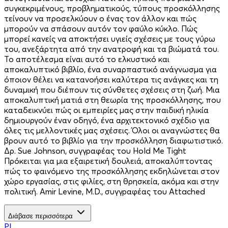
συγκεκριμένους, προβληματικούς, τύπους προσκόλλησης
τείνουν να προσελκύουν ο ένας τον άλλον και πώς
μπορούν να σπάσουν αυτόν τον φαύλο κύκλο. Πώς
μπορεί κανείς να αποκτήσει υγιείς σχέσεις με τους γύρω
του, ανεξάρτητα από την ανατροφή και τα βιώματά του.
Το αποτέλεσμα είναι αυτό το ελκυστικό και
αποκαλυπτικό βιβλίο, ένα συναρπαστικό ανάγνωσμα για
όποιον θέλει να κατανοήσει καλύτερα τις ανάγκες και τη
δυναμική που διέπουν τις σύνθετες σχέσεις στη ζωή. Μια
αποκαλυπτική ματιά στη θεω­ρία της προσκόλλησης, που
καταδεικνύει πώς οι εμπειρίες μας στην παιδική ηλικία
δημιουργούν έναν οδηγό, ένα αρχιτεκτονικό σχέδιο για
όλες τις μελλοντικές μας σχέσεις. Όλοι οι αναγνώστες θα
βρουν αυτό το βιβλίο για την προσκόλληση διαφωτιστικό.
Δρ. Sue Johnson, συγγραφέας του Hold Me Tight
Πρόκειται για μια εξαιρετική δουλειά, αποκαλύπτοντας
πώς το φαινόμενο της προσκόλλησης εκδηλώνεται στον
χώρο εργασίας, στις φιλίες, στη θρησκεία, ακόμα και στην
πολιτική. Amir Levine, M.D., συγγραφέας του Attached
Διάβασε περισσότερα
PL