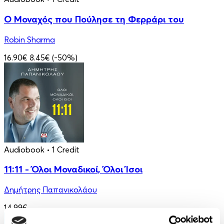
Ο Μοναχός που Πούλησε τη Φερράρι του
Robin Sharma
16.90€
8.45€
(-50%)
Audiobook
• 1 Credit
11:11 - Όλοι Μοναδικοί, Όλοι Ίσοι
Δημήτρης Παπανικολάου
14.99€