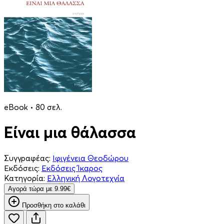
eBook • 80 σελ.
Είναι μια θάλασσα
Συγγραφέας:
Ιφιγένεια Θεοδώρου
Εκδόσεις:
Εκδόσεις Ίκαρος
Κατηγορία:
Ελληνική Λογοτεχνία
Aγορά τώρα με 9.99€
Προσθήκη στο καλάθι