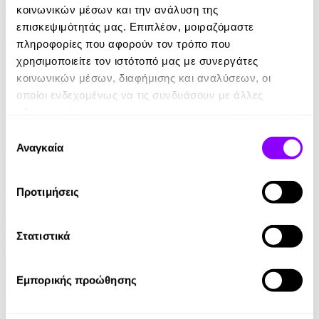
Ρέιμοντ Κάρβερ
κοινωνικών μέσων και την ανάλυση της
επισκεψιμότητάς μας. Επιπλέον, μοιραζόμαστε
7.99€
πληροφορίες που αφορούν τον τρόπο που
χρησιμοποιείτε τον ιστότοπό μας με συνεργάτες
κοινωνικών μέσων, διαφήμισης και αναλύσεων, οι
οποίοι ενδεχομένως να τις συνδυάσουν με άλλες
πληροφορίες που τους έχετε παραχωρήσει ή τις οποίες
έχουν συλλέξει σε σχέση με την από μέρους σας χρήση
Επιλογή
των υπηρεσιών τους.
Αναγκαία
συγκατάθεσης
Audiobook
• 1 Credit
Προτιμήσεις
Στο Σπίτι Της
Yael Van Der Wouden
Στατιστικά
16.90€
Εμπορικής προώθησης