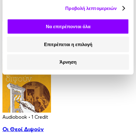
Προβολή λεπτομερειών
Audiobook
• 1 Credit
Να επιτρέπονται όλα
Ο Τελευταίος των Μοϊκανών
Επιτρέπεται η επιλογή
James Fenimore Cooper
13.90€
Άρνηση
Audiobook
• 1 Credit
Οι Θεοί Διψούν