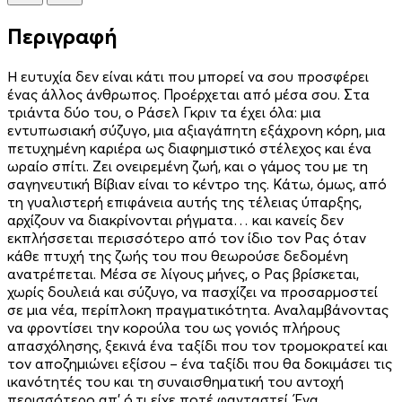
Περιγραφή
Η ευτυχία δεν είναι κάτι που µπορεί να σου προσφέρει
ένας άλλος άνθρωπος. Προέρχεται από µέσα σου. Στα
τριάντα δύο του, ο Ράσελ Γκριν τα έχει όλα: µια
εντυπωσιακή σύζυγο, µια αξιαγάπητη εξάχρονη κόρη, µια
πετυχηµένη καριέρα ως διαφηµιστικό στέλεχος και ένα
ωραίο σπίτι. Ζει ονειρεµένη ζωή, και ο γάµος του µε τη
σαγηνευτική Βίβιαν είναι το κέντρο της. Κάτω, όµως, από
τη γυαλιστερή επιφάνεια αυτής της τέλειας ύπαρξης,
αρχίζουν να διακρίνονται ρήγµατα… και κανείς δεν
εκπλήσσεται περισσότερο από τον ίδιο τον Ρας όταν
κάθε πτυχή της ζωής του που θεωρούσε δεδοµένη
ανατρέπεται. Μέσα σε λίγους µήνες, ο Ρας βρίσκεται,
χωρίς δουλειά και σύζυγο, να πασχίζει να προσαρµοστεί
σε µια νέα, περίπλοκη πραγµατικότητα. Αναλαµβάνοντας
να φροντίσει την κορούλα του ως γονιός πλήρους
απασχόλησης, ξεκινά ένα ταξίδι που τον τροµοκρατεί και
τον αποζηµιώνει εξίσου – ένα ταξίδι που θα δοκιµάσει τις
ικανότητές του και τη συναισθηµατική του αντοχή
περισσότερο απ’ ό,τι είχε ποτέ φανταστεί. Ένα