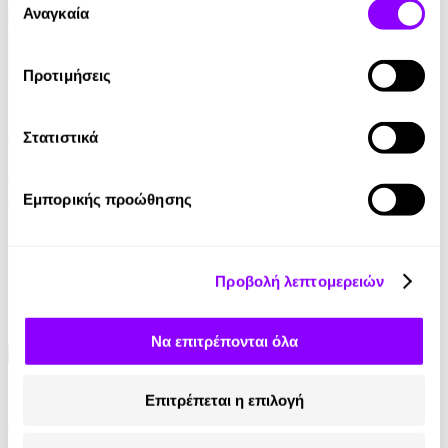
των υπηρεσιών τους.
Αναγκαία
συγκατάθεσης
Προτιμήσεις
Audiobook
• 1 Credit
Λογική και Eυαισθησία - Elxis
Στατιστικά
Jane Austen
Εμπορικής προώθησης
14.90€
Προβολή λεπτομερειών
Να επιτρέπονται όλα
Audiobook
• 1 Credit
Επιτρέπεται η επιλογή
Η Ιστορία του Κόσμου σε 6 Ποτήρια