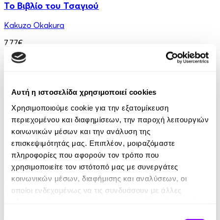
Το Βιβλίο του Τσαγιού
Kakuzo Okakura
7.77€
Αυτή η ιστοσελίδα χρησιμοποιεί cookies
Χρησιμοποιούμε cookie για την εξατομίκευση
περιεχομένου και διαφημίσεων, την παροχή λειτουργιών
Audiobook
κοινωνικών μέσων και την ανάλυση της
επισκεψιμότητάς μας. Επιπλέον, μοιραζόμαστε
Κάτω από το Ηφαίστειο
πληροφορίες που αφορούν τον τρόπο που
Malcolm Lowry
χρησιμοποιείτε τον ιστότοπό μας με συνεργάτες
κοινωνικών μέσων, διαφήμισης και αναλύσεων, οι
16.90€
οποίοι ενδεχομένως να τις συνδυάσουν με άλλες
πληροφορίες που τους έχετε παραχωρήσει ή τις οποίες
έχουν συλλέξει σε σχέση με την από μέρους σας χρήση
Επιλογή