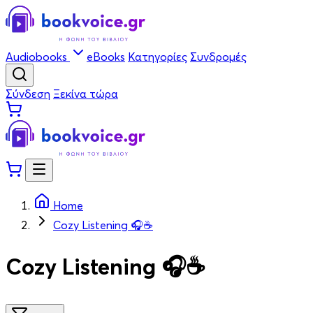
Audiobooks
eBooks
Κατηγορίες
Συνδρομές
Σύνδεση
Ξεκίνα τώρα
Home
Cozy Listening 🎧☕
Cozy Listening 🎧☕