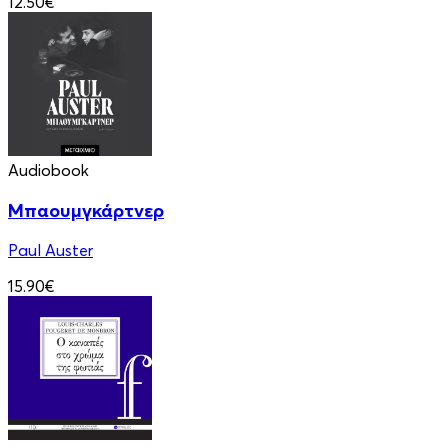
12.50€
Audiobook
Μπαουμγκάρτνερ
Paul Auster
15.90€