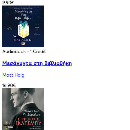
9.90€
Audiobook
• 1 Credit
Μεσάνυχτα στη Βιβλιοθήκη
Matt Haig
16.90€