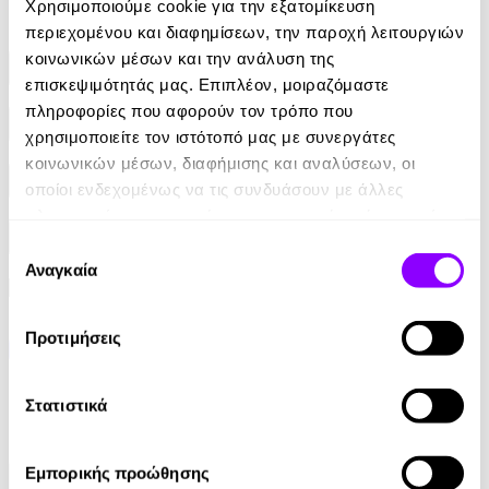
Χρησιμοποιούμε cookie για την εξατομίκευση
Φίλτρα
περιεχομένου και διαφημίσεων, την παροχή λειτουργιών
κοινωνικών μέσων και την ανάλυση της
Συγγραφείς
επισκεψιμότητάς μας. Επιπλέον, μοιραζόμαστε
πληροφορίες που αφορούν τον τρόπο που
Αφηγητές
χρησιμοποιείτε τον ιστότοπό μας με συνεργάτες
κοινωνικών μέσων, διαφήμισης και αναλύσεων, οι
Κατηγορίες
οποίοι ενδεχομένως να τις συνδυάσουν με άλλες
πληροφορίες που τους έχετε παραχωρήσει ή τις οποίες
έχουν συλλέξει σε σχέση με την από μέρους σας χρήση
Εκδοτικοί οίκοι
Επιλογή
των υπηρεσιών τους.
Αναγκαία
συγκατάθεσης
Προτιμήσεις
Στατιστικά
Εμπορικής προώθησης