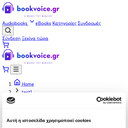
Audiobooks
eBooks
Κατηγορίες
Συνδρομές
Σύνδεση
Ξεκίνα τώρα
Home
test1
test1
Αυτή η ιστοσελίδα χρησιμοποιεί cookies
Φίλτρα