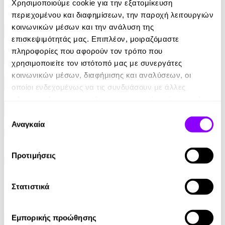
Χρησιμοποιούμε cookie για την εξατομίκευση
Φίλτρα
περιεχομένου και διαφημίσεων, την παροχή λειτουργιών
κοινωνικών μέσων και την ανάλυση της
Συγγραφείς
επισκεψιμότητάς μας. Επιπλέον, μοιραζόμαστε
πληροφορίες που αφορούν τον τρόπο που
Αφηγητές
χρησιμοποιείτε τον ιστότοπό μας με συνεργάτες
κοινωνικών μέσων, διαφήμισης και αναλύσεων, οι
Κατηγορίες
οποίοι ενδεχομένως να τις συνδυάσουν με άλλες
πληροφορίες που τους έχετε παραχωρήσει ή τις οποίες
έχουν συλλέξει σε σχέση με την από μέρους σας χρήση
Εκδοτικοί οίκοι
Επιλογή
των υπηρεσιών τους.
Αναγκαία
συγκατάθεσης
Προτιμήσεις
Στατιστικά
Εμπορικής προώθησης