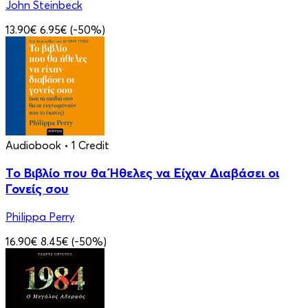
John Steinbeck
13.90€
6.95€
(-50%)
Audiobook
• 1 Credit
Το Βιβλίο που θα Ήθελες να Είχαν Διαβάσει οι
Γονείς σου
Philippa Perry
16.90€
8.45€
(-50%)