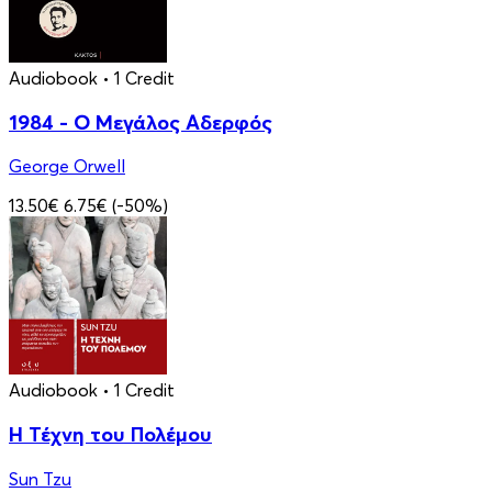
Audiobook
• 1 Credit
1984 - Ο Μεγάλος Αδερφός
George Orwell
13.50€
6.75€
(-50%)
Audiobook
• 1 Credit
Η Τέχνη του Πολέμου
Sun Tzu