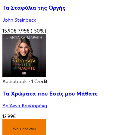
Τα Σταφύλια της Οργής
John Steinbeck
15.90€
7.95€
(-50%)
Audiobook
• 1 Credit
Τα Χρώματα που Εσείς μου Μάθατε
Δρ Άννα Κανδαράκη
13.99€