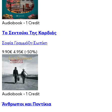
Audiobook
• 1 Credit
Το Σεντούκι Της Καρδιάς
Σοφία Γραμμόζη-Σωπίκη
9.90€
4.95€
(-50%)
Audiobook
• 1 Credit
Άνθρωποι και Ποντίκια