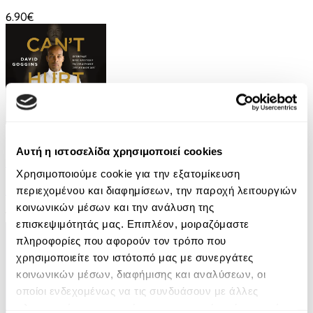
6.90€
Audiobook
• 2 Credits
Αυτή η ιστοσελίδα χρησιμοποιεί cookies
Can't Hurt Me
Χρησιμοποιούμε cookie για την εξατομίκευση
David Goggins
περιεχομένου και διαφημίσεων, την παροχή λειτουργιών
κοινωνικών μέσων και την ανάλυση της
18.99€
επισκεψιμότητάς μας. Επιπλέον, μοιραζόμαστε
πληροφορίες που αφορούν τον τρόπο που
χρησιμοποιείτε τον ιστότοπό μας με συνεργάτες
κοινωνικών μέσων, διαφήμισης και αναλύσεων, οι
οποίοι ενδεχομένως να τις συνδυάσουν με άλλες
πληροφορίες που τους έχετε παραχωρήσει ή τις οποίες