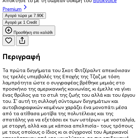
Απόκτησέ το με τη δωρεάν δοκιμή του
Bookvoice
Premium
Aγορά τώρα με 7.90€
Aγορά με 1 Credit
Προσθήκη στο καλάθι
Περιγραφή
Τα πρώτα διηγήματα του Σκοτ Φιτζέραλντ απεικόνισαν
τις τρελές υπερβολές της Εποχής της Τζαζ με τόση
λαμπρότητα ώστε ο συγγραφέας βρέθηκε μεμιάς στο
προσκήνιο της αμερικανικής κοινωνίας, κι έμελλε να γίνει
ένας θρύλος για το στυλ της ζωής του αλλά και του έργου
του. Σ’ αυτή τη συλλογή σύντομων διηγημάτων και
αυτοβιογραφικών κειμένων χαράζει ένα μονοπάτι μέσα
από τα ατίθασα μοτίβα της πολυτέλειας και της
σπατάλης για να εξετάσει εκ των υστέρων –με νοσταλγία,
με στοργή, αλλά και με κάποια απελπισία– τους τρόπους
με τους οποίους ο ίδιος κι οι σύγχρονοί του Αμερικανοί
επηρεάστηκαν από «το μεγαλύτερο, το πιο επιδεικτικό