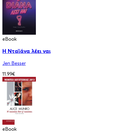
eBook
Η Νταϊάνα λέει ναι
Jen Besser
11.99€
eBook