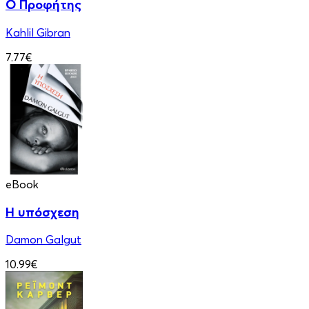
Ο Προφήτης
Kahlil Gibran
7.77€
eBook
Η υπόσχεση
Damon Galgut
10.99€