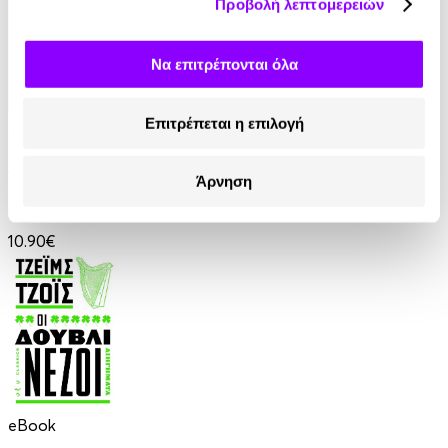
Προβολή λεπτομερειών
Να επιτρέπονται όλα
Επιτρέπεται η επιλογή
Audiobook
• 1 Credit
Οι Θεοί Διψούν
Άρνηση
Anatole France
10.90€
eBook