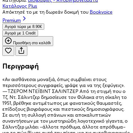
Κατάλογος Plus
Απόκτησέ το με τη δωρεάν δοκιμή του
Bookvoice
Premium
Aγορά τώρα με 8.90€
Aγορά με 1 Credit
Προσθήκη στο καλάθι
Περιγραφή
«Αν αισθάνεσαι μοναξιά, όπως συμβαίνει στους
περισσότερους συγγραφείς, γράψε για να της ξεφύγεις».
—ΤΖΕΡΟΜ ΝΤΕΪΒΙΝΤ ΣΑΛΙΝΤΖΕΡ Από τη στιγμή που ο
Τζ. Ντ. Σάλιντζερ δημοσίευσε τον Φύλακα στη σίκαλη το
1951, βρέθηκε αντιμέτωπος με φανατικούς θαυμαστές,
επίδοξους βιογράφους και πιεστικούς δημοσιογράφους.
Σε αυτή τη συλλογή σπάνιων και αποκαλυπτικών
συναντήσεων με τον μυστηριώδη λογοτεχνικό γίγαντα, ο
Σάλιντζερ μιλάει –άλλοτε πρόθυμα, άλλοτε απρόθυμα–
για το πώς βίωσε αυτή την πίεση, για τις αυτοβιογραφικές