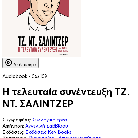
Απόσπασμα
Audiobook • 5ω 15λ
Η τελευταία συνέντευξη ΤΖ.
ΝΤ. ΣΑΛΙΝΤΖΕΡ
Συγγραφέας:
Συλλογικό έργο
Αφήγηση:
Αγγελική Σαββίδου
Εκδόσεις:
Εκδόσεις Key Books
Κατηγορία:
Βιογραφίες - Απομνημονεύματα