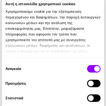
Αυτή η ιστοσελίδα χρησιμοποιεί cookies
Χρησιμοποιούμε cookie για την εξατομίκευση
περιεχομένου και διαφημίσεων, την παροχή λειτουργιών
κοινωνικών μέσων και την ανάλυση της
επισκεψιμότητάς μας. Επιπλέον, μοιραζόμαστε
πληροφορίες που αφορούν τον τρόπο που
Audiobook
χρησιμοποιείτε τον ιστότοπό μας με συνεργάτες
κοινωνικών μέσων, διαφήμισης και αναλύσεων, οι
Ο Μύθος της Αιωνιότητας
οποίοι ενδεχομένως να τις συνδυάσουν με άλλες
Αλέκος Φασιανός
πληροφορίες που τους έχετε παραχωρήσει ή τις οποίες
έχουν συλλέξει σε σχέση με την από μέρους σας χρήση
0.00€
Επιλογή
των υπηρεσιών τους.
Αναγκαία
συγκατάθεσης
Προτιμήσεις
Στατιστικά