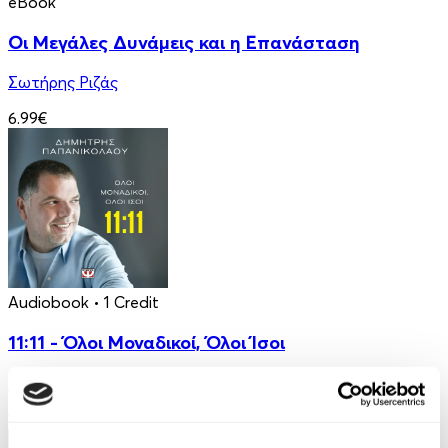
eBook
Οι Μεγάλες Δυνάμεις και η Επανάσταση
Σωτήρης Ριζάς
6.99€
Audiobook
• 1 Credit
11:11 - Όλοι Μοναδικοί, Όλοι Ίσοι
Δημήτρης Παπανικολάου
14.99€