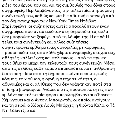
ρίζες του έργου του και για τις συμβουλές που δίνει στους
συγγραφείς. Περιλαμβάνοντας την τελευταία, απρόσμενη
συνέντευξή του, καθώς και μια διεισδυτική εισαγωγή από
τον δημοσιογράφο των New York Times Ντέιβιντ
Στρέιτφελντ, οι συζητήσεις αυτές αποκαλύπτουν έναν
συγγραφέα που αντιστεκόταν στη δημοσιότητα, αλλά
δεν μπορούσε να ξεφύγει από τη λάμψη της. Η σειρά Η
τελευταία συνέντευξη και άλλες συζητήσεις
συγκεντρώνει εμβληματικές συνομιλίες με κορυφαίες
προσωπικότητες από κάθε χώρο: συγγραφείς, στοχαστές,
αθλητές, καλλιτέχνες και πολιτικούς – από τα πρώτα
τους βήματα μέχρι την τελευταία τους συνέντευξη. Μέσα
από τις σελίδες κάθε τόμου αποκαλύπτεται η ανθρώπινη
διάσταση πίσω από τη δημόσια εικόνα: ο εσωτερικός
κόσμος, το χιούμορ, η οργή, η στοχαστικότητα, οι
αδυναμίες και οι αλήθειες που δεν γράφτηκαν ποτέ στα
επίσημα βιογραφικά. Ανάμεσα στις προσωπικότητες που
«μιλάνε για τελευταία φορά» περιλαμβάνονται ο Έρνεστ
Χέμινγουεϊ και ο Άντονι Μπουρντέν, οι οποίοι ανοίγουν
και τη σειρά, ο Χόρχε Λουίς Μπόρχες, η Φρίντα Κάλο, ο Τζ.
Ντ. Σάλιντζερ κ.ά.