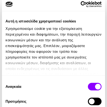
Audiobook
Ηγεσία Επικεντρωμένη σε Αρχές
Stephen R. Covey
Αυτή η ιστοσελίδα χρησιμοποιεί cookies
16.90€
Χρησιμοποιούμε cookie για την εξατομίκευση
περιεχομένου και διαφημίσεων, την παροχή λειτουργιών
κοινωνικών μέσων και την ανάλυση της
επισκεψιμότητάς μας. Επιπλέον, μοιραζόμαστε
πληροφορίες που αφορούν τον τρόπο που
χρησιμοποιείτε τον ιστότοπό μας με συνεργάτες
κοινωνικών μέσων, διαφήμισης και αναλύσεων, οι
οποίοι ενδεχομένως να τις συνδυάσουν με άλλες
Audiobook
• 1 Credit
πληροφορίες που τους έχετε παραχωρήσει ή τις οποίες
έχουν συλλέξει σε σχέση με την από μέρους σας χρήση
Αιχμάλωτοι της Γεωγραφίας
Επιλογή
των υπηρεσιών τους.
Αναγκαία
συγκατάθεσης
Tim Marshall
16.90€
Προτιμήσεις