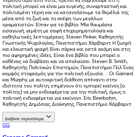
πολιτική μπορεί να είναι μια ευγενής, συναρπαστική και
πολιτισμένη τέχνη και να κατανοήσουμε τα θεμέλιά της
μέσα από τη ζωή και τη σκέψη των μεγάλων
οραματιστών. Είπαν για το βιβλίο: Μία θαυμάσια
εισαγωγή, γεμάτη με σαφή επιχειρηματολογία και
καθηλωτικές λεπτομέρειες. Steven Pinker, Καθηγητής
Γνωστικής Ψυχολογίας, Πανεπιστήμιο Χάρβαρντ Η ζωηρή
και ελκυστική γραφή δίνει σάρκα και οστά ακόμη και στις
πιο αφηρημένες ιδέες. Είναι ένα βιβλίο που μπορεί ο
καθένας να διαβάσει και να απολαύσει. Steven B. Smith,
Καθηγητής Πολιτικών Επιστημών, Πανεπιστήμιο Γέιλ Ένας
κομψός στοχασμός για την πολιτική εξουσία… Οι Garrard
και Murphy, με αυτοκριτική διάθεση απέναντι στην
ιδιότητα του πολίτη, επιμένουν ότι «μπορεί εκείνος [ο
πολίτης] να μην ενδιαφέρεται για την πολιτική, όμως η
πολιτική ενδιαφέρεται για εκείνον». Eric Beerbohm,
Καθηγητής Δημόσιας Διοίκησης, Πανεπιστήμιο Χάρβαρντ
Διάβασε περισσότερα
GG