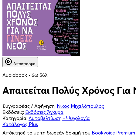
Απόσπασμα
Audiobook • 6ω 56λ
Απαιτείται Πολύς Χρόνος Για 
Συγγραφέας / Αφήγηση:
Νίκος Μιχαλόπουλος
Εκδόσεις:
Εκδόσεις Άγκυρα
Κατηγορία:
Αυτοβελτίωση - Ψυχολογία
Κατάλογος Plus
Απόκτησέ το με τη δωρεάν δοκιμή του
Bookvoice Premium