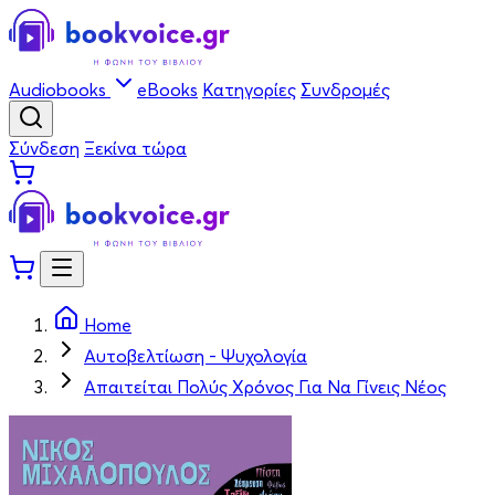
Audiobooks
eBooks
Κατηγορίες
Συνδρομές
Σύνδεση
Ξεκίνα τώρα
Home
Αυτοβελτίωση - Ψυχολογία
Απαιτείται Πολύς Χρόνος Για Να Γίνεις Νέος