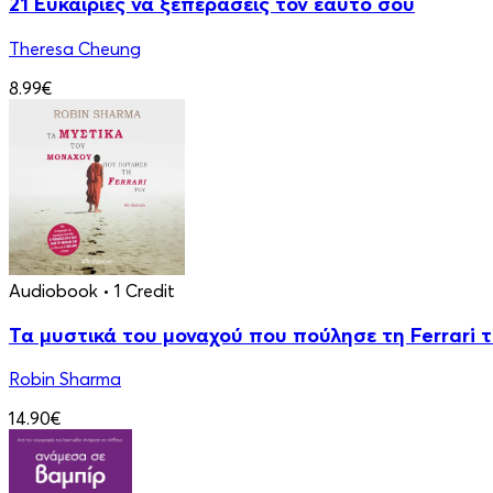
21 Ευκαιρίες να ξεπεράσεις τον εαυτό σου
Theresa Cheung
8.99€
Audiobook
• 1 Credit
Τα μυστικά του μοναχού που πούλησε τη Ferrari 
Robin Sharma
14.90€