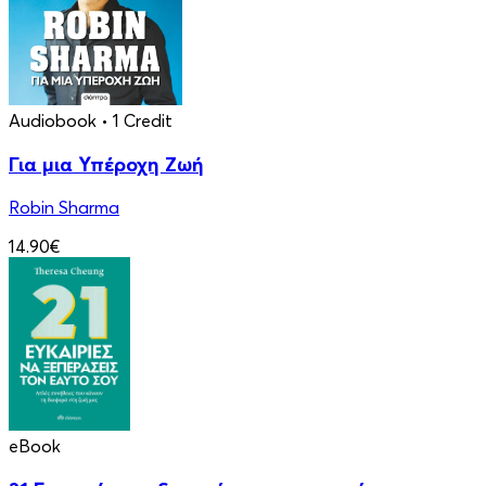
Audiobook
• 1 Credit
Για μια Υπέροχη Ζωή
Robin Sharma
14.90€
eBook