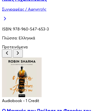
Συγγραφέας / Αφηγητής
ISBN:
978-960-547-653-3
Γλώσσα:
Ελληνικά
Προτεινόμενα
Audiobook
• 1 Credit
Ο Μοναχός που Πούλησε τη Φερράρι του