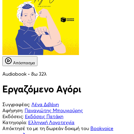
Απόσπασμα
Audiobook • 8ω 32λ
Εργαζόμενο Αγόρι
Συγγραφέας:
Λένα Διβάνη
Αφήγηση:
Παναγιώτης Μπουγιούρης
Εκδόσεις:
Εκδόσεις Πατάκη
Κατηγορία:
Ελληνική Λογοτεχνία
Απόκτησέ το με τη δωρεάν δοκιμή του
Bookvoice