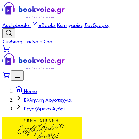
Audiobooks
eBooks
Κατηγορίες
Συνδρομές
Σύνδεση
Ξεκίνα τώρα
Home
Ελληνική Λογοτεχνία
Εργαζόμενο Αγόρι