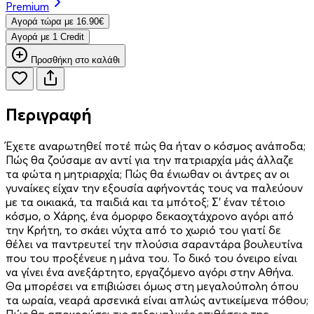
Premium
Aγορά τώρα με 16.90€
Aγορά με 1 Credit
Προσθήκη στο καλάθι
Περιγραφή
Έχετε αναρωτηθεί ποτέ πώς θα ήταν ο κόσμος ανάποδα;
Πώς θα ζούσαμε αν αντί για την πατριαρχία μάς άλλαζε
τα φώτα η μητριαρχία; Πώς θα ένιωθαν οι άντρες αν οι
γυναίκες είχαν την εξουσία αφήνοντάς τους να παλεύουν
με τα οικιακά, τα παιδιά και τα μπότοξ; Σ’ έναν τέτοιο
κόσμο, ο Χάρης, ένα όμορφο δεκαοχτάχρονο αγόρι από
την Κρήτη, το σκάει νύχτα από το χωριό του γιατί δε
θέλει να παντρευτεί την πλούσια σαραντάρα βουλευτίνα
που του προξένευε η μάνα του. Το δικό του όνειρο είναι
να γίνει ένα ανεξάρτητο, εργαζόμενο αγόρι στην Αθήνα.
Θα μπορέσει να επιβιώσει όμως στη μεγαλούπολη όπου
τα ωραία, νεαρά αρσενικά είναι απλώς αντικείμενα πόθου;
Πώς θα αποκρούσει τις σεξουαλικές επιθέσεις της