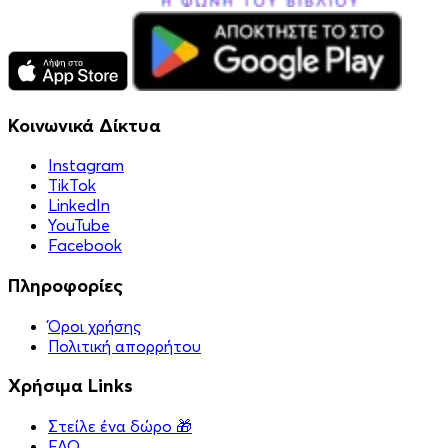
Κοινωνικά Δίκτυα
Instagram
TikTok
LinkedIn
YouTube
Facebook
Πληροφορίες
Όροι χρήσης
Πολιτική απορρήτου
Χρήσιμα Links
Στείλε ένα δώρο 🎁
FAQ