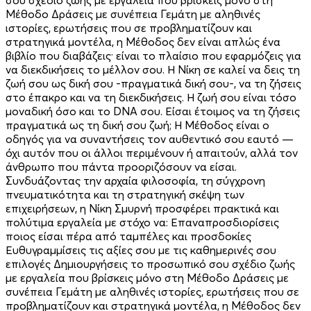
Μέθοδο Δράσεις με συνέπεια Γεμάτη με αληθινές
ιστορίες, ερωτήσεις που σε προβληματίζουν και
στρατηγικά μοντέλα, η Μέθοδος δεν είναι απλώς ένα
βιβλίο που διαβάζεις· είναι το πλαίσιο που εφαρμόζεις για
να διεκδικήσεις το μέλλον σου. Η Νίκη σε καλεί να δεις τη
ζωή σου ως δική σου -πραγματικά δική σου-, να τη ζήσεις
στο έπακρο και να τη διεκδικήσεις. Η ζωή σου είναι τόσο
μοναδική όσο και το DNA σου. Είσαι έτοιμος να τη ζήσεις
πραγματικά ως τη δική σου ζωή; Η Μέθοδος είναι ο
οδηγός για να συναντήσεις τον αυθεντικό σου εαυτό —
όχι αυτόν που οι άλλοι περιμένουν ή απαιτούν, αλλά τον
άνθρωπο που πάντα προοριζόσουν να είσαι.
Συνδυάζοντας την αρχαία φιλοσοφία, τη σύγχρονη
πνευματικότητα και τη στρατηγική σκέψη των
επιχειρήσεων, η Νίκη Σμυρνή προσφέρει πρακτικά και
πολύτιμα εργαλεία με στόχο να: Επαναπροσδιορίσεις
ποιος είσαι πέρα από ταμπέλες και προσδοκίες
Ευθυγραμμίσεις τις αξίες σου με τις καθημερινές σου
επιλογές Δημιουργήσεις το προσωπικό σου σχέδιο ζωής
με εργαλεία που βρίσκεις μόνο στη Μέθοδο Δράσεις με
συνέπεια Γεμάτη με αληθινές ιστορίες, ερωτήσεις που σε
προβληματίζουν και στρατηγικά μοντέλα, η Μέθοδος δεν