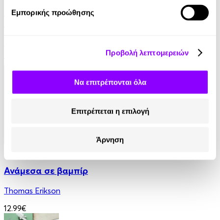
Τα μυστικά του μοναχού που πούλησε τη Ferrari
Εμπορικής προώθησης
του
Robin Sharma
Προβολή λεπτομερειών
14.90€
7.45€
(-50%)
Να επιτρέπονται όλα
Επιτρέπεται η επιλογή
Άρνηση
eBook
Ανάμεσα σε βαμπίρ
Thomas Erikson
12.99€