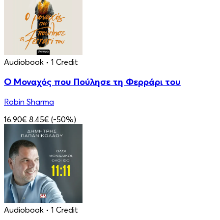
Audiobook
• 1 Credit
Ο Μοναχός που Πούλησε τη Φερράρι του
Robin Sharma
16.90€
8.45€
(-50%)
Audiobook
• 1 Credit