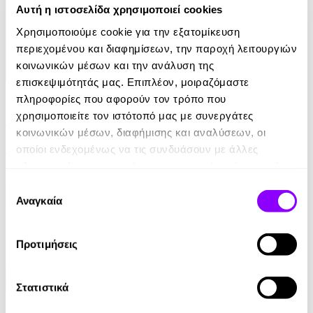
Αυτή η ιστοσελίδα χρησιμοποιεί cookies
Χρησιμοποιούμε cookie για την εξατομίκευση
περιεχομένου και διαφημίσεων, την παροχή λειτουργιών
κοινωνικών μέσων και την ανάλυση της
επισκεψιμότητάς μας. Επιπλέον, μοιραζόμαστε
eBook
πληροφορίες που αφορούν τον τρόπο που
χρησιμοποιείτε τον ιστότοπό μας με συνεργάτες
21 Ευκαιρίες να ξεπεράσεις τον εαυτό σου
κοινωνικών μέσων, διαφήμισης και αναλύσεων, οι
Theresa Cheung
οποίοι ενδεχομένως να τις συνδυάσουν με άλλες
πληροφορίες που τους έχετε παραχωρήσει ή τις οποίες
8.99€
έχουν συλλέξει σε σχέση με την από μέρους σας χρήση
Επιλογή
των υπηρεσιών τους.
Αναγκαία
συγκατάθεσης
Προτιμήσεις
Στατιστικά
Audiobook
• 1 Credit