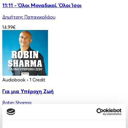
11:11 - Όλοι Μοναδικοί, Όλοι Ίσοι
Δημήτρης Παπανικολάου
14.99€
Audiobook
• 1 Credit
Για μια Υπέροχη Ζωή
Robin Sharma
14.90€
7.45€
(-50%)