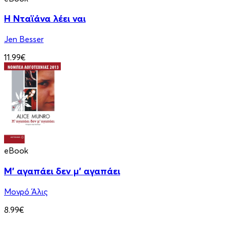
Η Νταϊάνα λέει ναι
Jen Besser
11.99€
eBook
Μ' αγαπάει δεν μ' αγαπάει
Μονρό Άλις
8.99€