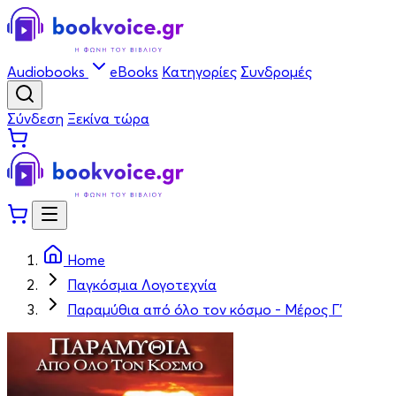
Audiobooks
eBooks
Κατηγορίες
Συνδρομές
Σύνδεση
Ξεκίνα τώρα
Home
Παγκόσμια Λογοτεχνία
Παραμύθια από όλο τον κόσμο - Μέρος Γ'