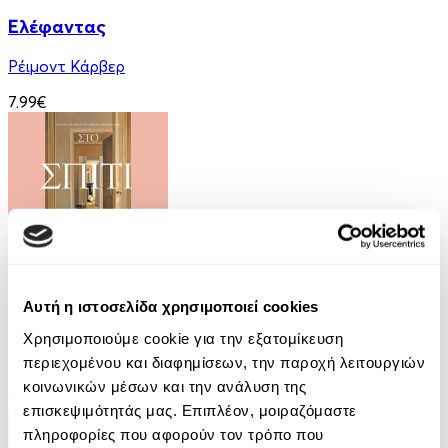
Ελέφαντας
Ρέιμοντ Κάρβερ
7.99€
Audiobook
• 1 Credit
Αυτή η ιστοσελίδα χρησιμοποιεί cookies
Στο Σπίτι Της
Χρησιμοποιούμε cookie για την εξατομίκευση
περιεχομένου και διαφημίσεων, την παροχή λειτουργιών
Yael Van Der Wouden
κοινωνικών μέσων και την ανάλυση της
16.90€
επισκεψιμότητάς μας. Επιπλέον, μοιραζόμαστε
πληροφορίες που αφορούν τον τρόπο που