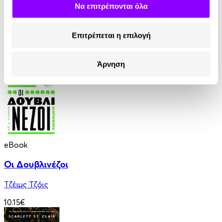
Να επιτρέπονται όλα
Οι Θεοί Διψούν
Anatole France
Επιτρέπεται η επιλογή
10.90€
Άρνηση
eBook
Οι Δουβλινέζοι
Τζέιμς Τζόις
10.15€