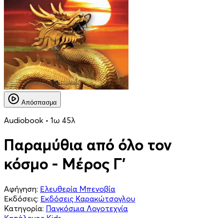
Απόσπασμα
Audiobook • 1ω 45λ
Παραμύθια από όλο τον
κόσμο - Μέρος Γ'
Αφήγηση:
Ελευθερία Μπενοβία
Εκδόσεις:
Εκδόσεις Καρακώτσογλου
Κατηγορία:
Παγκόσμια Λογοτεχνία
Κατάλογος Kids