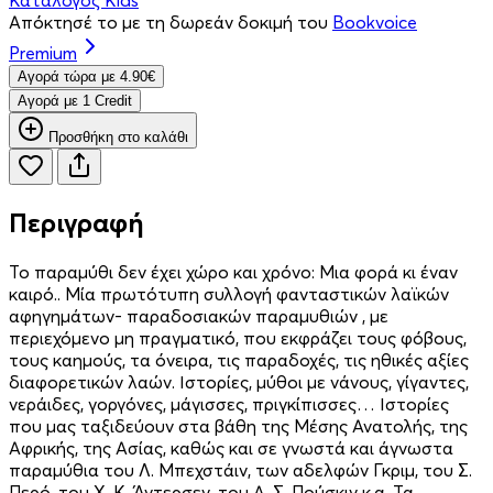
Απόκτησέ το με τη δωρεάν δοκιμή του
Bookvoice
Premium
Aγορά τώρα με 4.90€
Aγορά με 1 Credit
Προσθήκη στο καλάθι
Περιγραφή
Το παραμύθι δεν έχει χώρο και χρόνο: Μια φορά κι έναν
καιρό.. Μία πρωτότυπη συλλογή φανταστικών λαϊκών
αφηγημάτων- παραδοσιακών παραμυθιών , με
περιεχόμενο μη πραγματικό, που εκφράζει τους φόβους,
τους καημούς, τα όνειρα, τις παραδοχές, τις ηθικές αξίες
διαφορετικών λαών. Ιστορίες, μύθοι με νάνους, γίγαντες,
νεράιδες, γοργόνες, μάγισσες, πριγκίπισσες… Ιστορίες
που μας ταξιδεύουν στα βάθη της Μέσης Ανατολής, της
Αφρικής, της Ασίας, καθώς και σε γνωστά και άγνωστα
παραμύθια του Λ. Μπεχστάιν, των αδελφών Γκριμ, του Σ.
Περό, του Χ. Κ. Άντερσεν, του Α. Σ. Πούσκιν κ.α. Τα