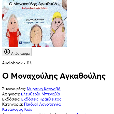
Απόσπασμα
Audiobook • 11λ
Ο Μοναχούλης Αγκαθούλης
Συγγραφέας:
Μυρσίνη Καρναβά
Αφήγηση:
Ελευθερία Μπενοβία
Εκδόσεις:
Εκδόσεις Ηράκλειτος
Κατηγορία:
Παιδική Λογοτεχνία
Κατάλογος Kids