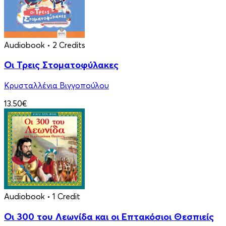
Audiobook
• 2 Credits
Οι Τρεις Στοματοφύλακες
Κρυσταλλένια Βιγγοπούλου
13.50€
Audiobook
• 1 Credit
Οι 300 του Λεωνίδα και οι Eπτακόσιοι Θεσπιείς