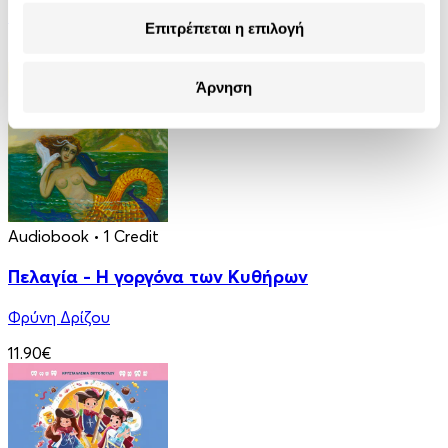
Στέλλα Κάσδαγλη
Επιτρέπεται η επιλογή
2.50€
Άρνηση
Audiobook
• 1 Credit
Πελαγία - Η γοργόνα των Κυθήρων
Φρύνη Δρίζου
11.90€