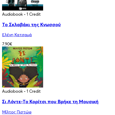
Audiobook
• 1 Credit
Το Σκλαβάκι της Κνωσσού
Ελένη Κατσαμά
7.90€
Audiobook
• 1 Credit
Σι Λόντε-Το Κορίτσι που Βρήκε τη Μουσική
Μίλτος Πιστώφ