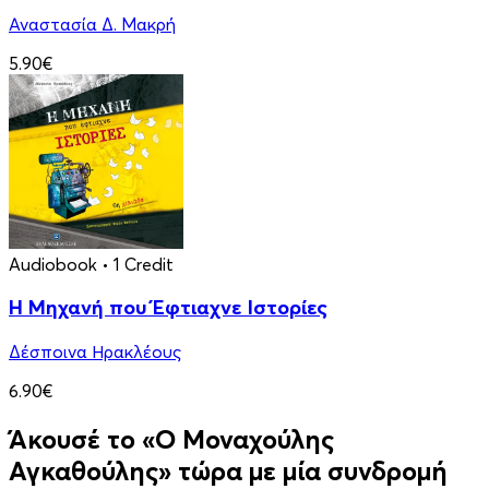
Αναστασία Δ. Μακρή
5.90€
Audiobook
• 1 Credit
Η Μηχανή που Έφτιαχνε Ιστορίες
Δέσποινα Ηρακλέους
6.90€
Άκουσέ το «Ο Μοναχούλης
Αγκαθούλης» τώρα με μία συνδρομή