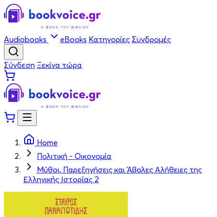
Audiobooks
eBooks
Κατηγορίες
Συνδρομές
Σύνδεση
Ξεκίνα τώρα
Home
Πολιτική - Οικονομία
Μύθοι, Παρεξηγήσεις και Άβολες Αλήθειες της
Ελληνικής Ιστορίας 2