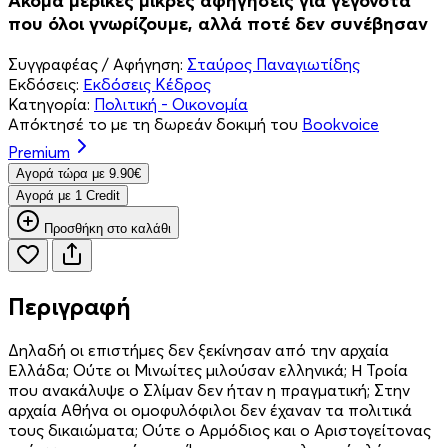
Ακόμα μερικές μικρές αφηγήσεις για γεγονότα
που όλοι γνωρίζουμε, αλλά ποτέ δεν συνέβησαν
Συγγραφέας / Αφήγηση:
Σταύρος Παναγιωτίδης
Εκδόσεις:
Εκδόσεις Κέδρος
Κατηγορία:
Πολιτική - Οικονομία
Απόκτησέ το με τη δωρεάν δοκιμή του
Bookvoice
Premium
Aγορά τώρα με 9.90€
Aγορά με 1 Credit
Προσθήκη στο καλάθι
Περιγραφή
Δηλαδή οι επιστήμες δεν ξεκίνησαν από την αρχαία
Ελλάδα; Ούτε οι Μινωίτες μιλούσαν ελληνικά; Η Τροία
που ανακάλυψε ο Σλίμαν δεν ήταν η πραγματική; Στην
αρχαία Αθήνα οι ομοφυλόφιλοι δεν έχαναν τα πολιτικά
τους δικαιώματα; Ούτε ο Αρμόδιος και ο Αριστογείτονας