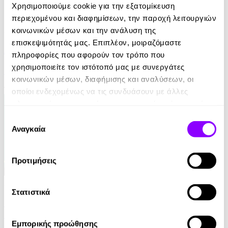
Χρησιμοποιούμε cookie για την εξατομίκευση
περιεχομένου και διαφημίσεων, την παροχή λειτουργιών
Audiobook
• 1 Credit
κοινωνικών μέσων και την ανάλυση της
επισκεψιμότητάς μας. Επιπλέον, μοιραζόμαστε
Αιχμάλωτοι της Γεωγραφίας
πληροφορίες που αφορούν τον τρόπο που
χρησιμοποιείτε τον ιστότοπό μας με συνεργάτες
Tim Marshall
κοινωνικών μέσων, διαφήμισης και αναλύσεων, οι
16.90€
οποίοι ενδεχομένως να τις συνδυάσουν με άλλες
πληροφορίες που τους έχετε παραχωρήσει ή τις οποίες
έχουν συλλέξει σε σχέση με την από μέρους σας χρήση
Επιλογή
των υπηρεσιών τους.
Αναγκαία
συγκατάθεσης
Προτιμήσεις
Audiobook
• 1 Credit
Στατιστικά
Μυστικά Επιτυχίας για Οικογενειακές
Επιχειρήσεις στη Νέα Εποχή
Εμπορικής προώθησης