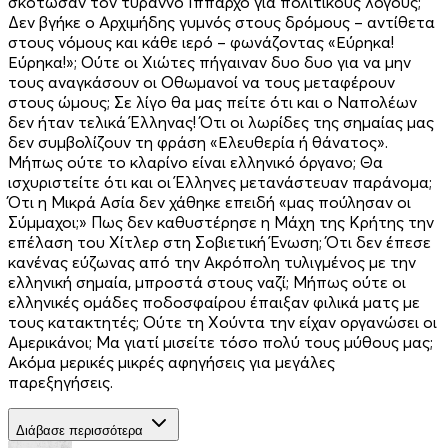
σκότωσαν τον τύραννο Ίππαρχο για πολιτικούς λόγους;
Δεν βγήκε ο Αρχιμήδης γυμνός στους δρόμους – αντίθετα
στους νόμους και κάθε ιερό – φωνάζοντας «Εύρηκα!
Εύρηκα!»; Ούτε οι Χιώτες πήγαιναν δυο δυο για να μην
τους αναγκάσουν οι Οθωμανοί να τους μεταφέρουν
στους ώμους; Σε λίγο θα μας πείτε ότι και ο Ναπολέων
δεν ήταν τελικά Έλληνας! Ότι οι λωρίδες της σημαίας μας
δεν συμβολίζουν τη φράση «Ελευθερία ή θάνατος».
Μήπως ούτε το κλαρίνο είναι ελληνικό όργανο; Θα
ισχυριστείτε ότι και οι Έλληνες μετανάστευαν παράνομα;
Ότι η Μικρά Ασία δεν χάθηκε επειδή «μας πούλησαν οι
Σύμμαχοι;» Πως δεν καθυστέρησε η Μάχη της Κρήτης την
επέλαση του Χίτλερ στη Σοβιετική Ένωση; Ότι δεν έπεσε
κανένας εύζωνας από την Ακρόπολη τυλιγμένος με την
ελληνική σημαία, μπροστά στους ναζί; Μήπως ούτε οι
ελληνικές ομάδες ποδοσφαίρου έπαιξαν φιλικά ματς με
τους κατακτητές; Ούτε τη Χούντα την είχαν οργανώσει οι
Αμερικάνοι; Μα γιατί μισείτε τόσο πολύ τους μύθους μας;
Ακόμα μερικές μικρές αφηγήσεις για μεγάλες
παρεξηγήσεις.
Διάβασε περισσότερα