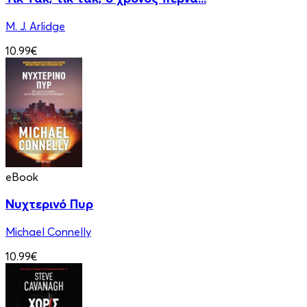
M. J. Arlidge
10.99€
eBook
Νυχτερινό Πυρ
Michael Connelly
10.99€