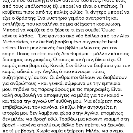
από τους υπόλοιπους έξι μπορεί να είναι ο υπαίτιος. Τι
κρύβεται πίσω από τις παλιές φιλίες; Τι κίνητρο μπορεί να
είχε ο δράστης; Ένα μυστήριο γεμάτο ανατροπές και
εκπλήξεις, που καταλήγει σε μια αξέχαστη κορύφωση.
Μπορεί να νομίζετε ότι ξέρετε τι έχει συμβεί. Όμως
κάνετε λάθος… Ένα φανταστικό νέο θρίλερ από τον Alex
Michaelides, τον διεθνή βραβευμένο συγγραφέα best
sellers. Ποτέ μην ξεκινάς ένα βιβλίο μιλώντας για τον
καιρό. Ποιος το είπε αυτό; Δεν θυμάμαι – μάλλον κάποιος
διάσημος συγγραφέας. Όποιος κι αν ήταν, δίκιο είχε. Ο
καιρός είναι βαρετός. Κανείς δεν θέλει να διαβάσει για τον
καιρό, ειδικά στην Αγγλία, όπου κάνουμε τόσες
συζητήσεις γι’ αυτόν. Οι άνθρωποι θέλουν να διαβάσουν
για ανθρώπους – και γενικά, σύμφωνα με την εμπειρία
μου, πηδάνε τις παραγράφους με τις περιγραφές. Είναι
καλή συμβουλή να αποφεύγεις να μιλάς για τον καιρό –
και τώρα την αγνοώ υπ’ ευθύνη μου. Μια εξαίρεση που
επιβεβαιώνει τον κανόνα, ελπίζω. Μην ανησυχείτε, η
ιστορία μου δεν λαμβάνει χώρα στην Αγγλία, επομένως
δεν μιλάω για βροχή εδώ. Τραβάω μια κόκκινη γραμμή στη
βροχή – κανένα απολύτως βιβλίο δεν πρέπει να ξεκινάει
ποτέ με βροχή. Χωρίς καμία εξαίρεση. Μιλάω για άνεμο.