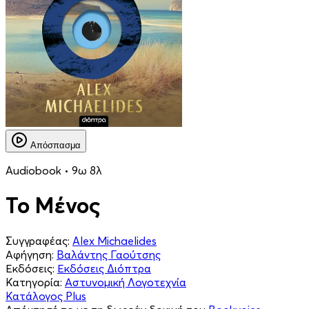
Απόσπασμα
Audiobook • 9ω 8λ
Το Μένος
Συγγραφέας:
Alex Michaelides
Αφήγηση:
Βαλάντης Γαούτσης
Εκδόσεις:
Εκδόσεις Διόπτρα
Κατηγορία:
Αστυνομική Λογοτεχνία
Κατάλογος Plus