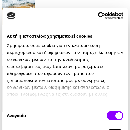
eBook
Αυτή η ιστοσελίδα χρησιμοποιεί cookies
Αυτοί που επέζησαν
Χρησιμοποιούμε cookie για την εξατομίκευση
Jane Harper
περιεχομένου και διαφημίσεων, την παροχή λειτουργιών
κοινωνικών μέσων και την ανάλυση της
10.99€
επισκεψιμότητάς μας. Επιπλέον, μοιραζόμαστε
πληροφορίες που αφορούν τον τρόπο που
χρησιμοποιείτε τον ιστότοπό μας με συνεργάτες
κοινωνικών μέσων, διαφήμισης και αναλύσεων, οι
οποίοι ενδεχομένως να τις συνδυάσουν με άλλες
πληροφορίες που τους έχετε παραχωρήσει ή τις οποίες
έχουν συλλέξει σε σχέση με την από μέρους σας χρήση
Επιλογή
των υπηρεσιών τους.
Αναγκαία
eBook
συγκατάθεσης
Παραπλάνηση