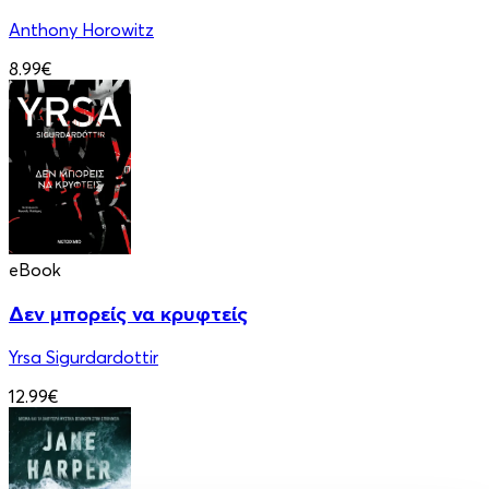
Anthony Horowitz
8.99€
eBook
Δεν μπορείς να κρυφτείς
Yrsa Sigurdardottir
12.99€