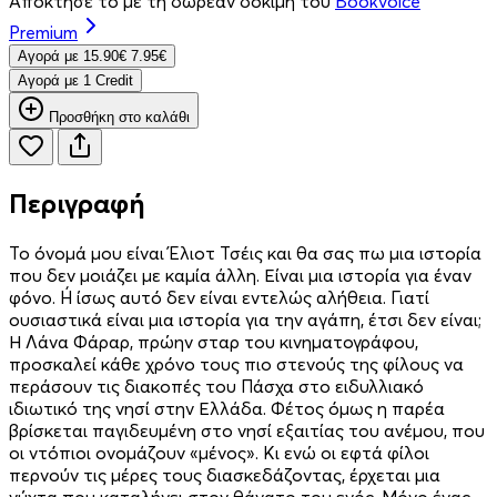
Απόκτησέ το με τη δωρεάν δοκιμή του
Bookvoice
Premium
Aγορά με
15.90€
7.95€
Aγορά με 1 Credit
Προσθήκη στο καλάθι
Περιγραφή
Το όνομά μου είναι Έλιοτ Τσέις και θα σας πω μια ιστορία
που δεν μοιάζει με καμία άλλη. Είναι μια ιστορία για έναν
φόνο. Ή ίσως αυτό δεν είναι εντελώς αλήθεια. Γιατί
ουσιαστικά είναι μια ιστορία για την αγάπη, έτσι δεν είναι;
Η Λάνα Φάραρ, πρώην σταρ του κινηματογράφου,
προσκαλεί κάθε χρόνο τους πιο στενούς της φίλους να
περάσουν τις διακοπές του Πάσχα στο ειδυλλιακό
ιδιωτικό της νησί στην Ελλάδα. Φέτος όμως η παρέα
βρίσκεται παγιδευμένη στο νησί εξαιτίας του ανέμου, που
οι ντόπιοι ονομάζουν «μένος». Κι ενώ οι εφτά φίλοι
περνούν τις μέρες τους διασκεδάζοντας, έρχεται μια
νύχτα που καταλήγει στον θάνατο του ενός. Μόνο ένας