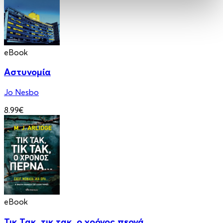
eBook
Αστυνομία
Jo Nesbo
8.99€
eBook
Τικ Τακ, τικ τακ, ο χρόνος περνά...