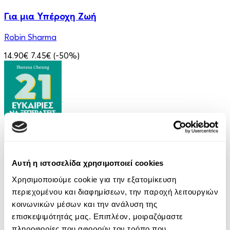
Για μια Υπέροχη Ζωή
Robin Sharma
14.90€
7.45€
(-50%)
eBook
Αυτή η ιστοσελίδα χρησιμοποιεί cookies
21 Ευκαιρίες να ξεπεράσεις τον εαυτό σου
Χρησιμοποιούμε cookie για την εξατομίκευση
Theresa Cheung
περιεχομένου και διαφημίσεων, την παροχή λειτουργιών
κοινωνικών μέσων και την ανάλυση της
8.99€
επισκεψιμότητάς μας. Επιπλέον, μοιραζόμαστε
πληροφορίες που αφορούν τον τρόπο που