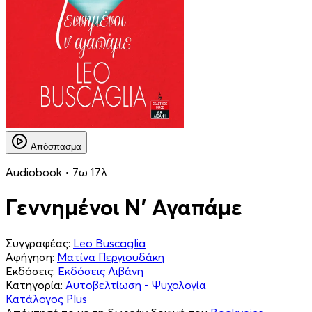
Απόσπασμα
Audiobook • 7ω 17λ
Γεννημένοι Ν' Αγαπάμε
Συγγραφέας:
Leo Buscaglia
Αφήγηση:
Ματίνα Περγιουδάκη
Εκδόσεις:
Εκδόσεις Λιβάνη
Κατηγορία:
Αυτοβελτίωση - Ψυχολογία
Κατάλογος Plus