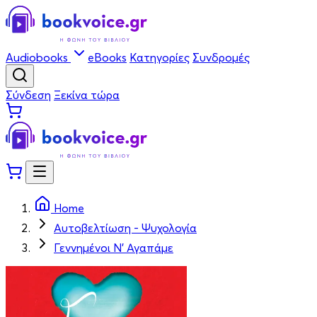
Audiobooks
eBooks
Κατηγορίες
Συνδρομές
Σύνδεση
Ξεκίνα τώρα
Home
Αυτοβελτίωση - Ψυχολογία
Γεννημένοι Ν' Αγαπάμε