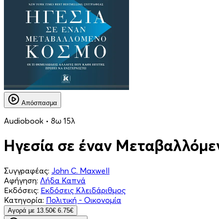
Απόσπασμα
Audiobook • 8ω 15λ
Ηγεσία σε έναν Μεταβαλλόμε
Συγγραφέας:
John C. Maxwell
Αφήγηση:
Λήδα Καπνά
Εκδόσεις:
Εκδόσεις Κλειδάριθμος
Κατηγορία:
Πολιτική - Οικονομία
Aγορά με
13.50€
6.75€