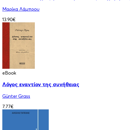
Μαρίκα Λάμπρου
13.90€
eBook
Λόγος εναντίον της συνήθειας
Günter Grass
7.77€