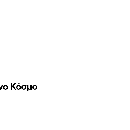
νο Κόσμο