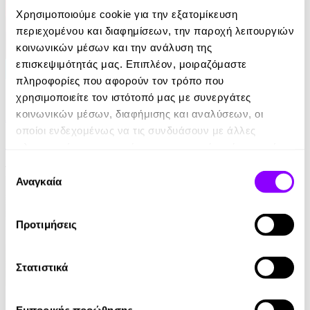
Χρησιμοποιούμε cookie για την εξατομίκευση
περιεχομένου και διαφημίσεων, την παροχή λειτουργιών
κοινωνικών μέσων και την ανάλυση της
επισκεψιμότητάς μας. Επιπλέον, μοιραζόμαστε
πληροφορίες που αφορούν τον τρόπο που
eBook
χρησιμοποιείτε τον ιστότοπό μας με συνεργάτες
κοινωνικών μέσων, διαφήμισης και αναλύσεων, οι
Από ήλιο σε ήλιο: Αποσπερίτης
οποίοι ενδεχομένως να τις συνδυάσουν με άλλες
Μαίρη Κόντζογλου
πληροφορίες που τους έχετε παραχωρήσει ή τις οποίες
έχουν συλλέξει σε σχέση με την από μέρους σας χρήση
Επιλογή
13.99€
των υπηρεσιών τους.
Αναγκαία
συγκατάθεσης
Προτιμήσεις
Στατιστικά
eBook