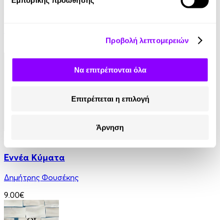
Εμπορικής προώθησης
Γαλάζια Αγελάδα
Βασίλης Τσιαμπούσης
Προβολή λεπτομερειών
8.99€
Να επιτρέπονται όλα
Επιτρέπεται η επιλογή
Άρνηση
Audiobook
• 1 Credit
Εννέα Κύματα
Δημήτρης Φουσέκης
9.00€