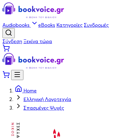
Audiobooks
eBooks
Κατηγορίες
Συνδρομές
Σύνδεση
Ξεκίνα τώρα
Home
Ελληνική Λογοτεχνία
Σπασμένες Ψυχές