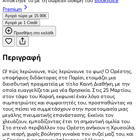
Απόκτησέ το με τη δωρεάν δοκιμή του
Bookvoice
Premium
Aγορά τώρα με 15.90€
Aγορά με 1 Credit
Προσθήκη στο καλάθι
Περιγραφή
Ω! πώς λερώνουνε, πώς λερώνουνε το φως! Ο Ορέστης,
υποψήφιος διδάκτορας στο Παρίσι, ετοιμάζει μια
διεισδυτική πραγματεία με τίτλο Καινή Διαθήκη, με την
οποία ευαγγελίζεται μια νέα θρησκεία. Στις 25 Μαρτίου,
στον τάφο του Κοραή, εκφωνεί έναν λόγο στους
συμπατριώτες και συμφοιτητές του, προσπαθώντας να
τους πείσει να συμμετάσχουν στην προετοιμασία μιας
μεγάλης πνευματικής επανάστασης. Εκείνοι τον
χλευάζουν, εμποδίζοντας έτσι τη σημαντική ομιλία του.
Στο στενό περιβάλλον του Ορέστη ανήκουν η Χρυσούλα,
μια νεαρή, χωρίς βούληση γυναίκα που συζεί μαζί του, και
ο Γοργίας, ένας προγονόπληκτος φιλόλογος