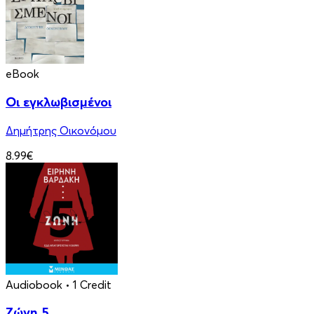
eBook
Οι εγκλωβισμένοι
Δημήτρης Οικονόμου
8.99€
Audiobook
• 1 Credit
Ζώνη 5