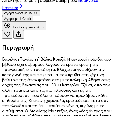
Απόκτησέ το με τη δωρεάν δοκιμή του
Bookvoice
Premium
Aγορά τώρα με 15.90€
Aγορά με 1 Credit
Προσθήκη στο καλάθι
Περιγραφή
Βασιλική Τανάγρη ή Βάλια Κριεζή; Η κεντρική ηρωίδα του
βιβλίου έχει σοβαρούς λόγους να κρατά κρυφή την
πραγματική της ταυτότητα. Ελάχιστοι γνωρίζουν την
καταγωγή της και τα μυστικά που κρύβει στη χάρτινη
βαλίτσα της, όταν φτάνει στη μεταπολεμική Αθήνα στις
αρχές της δεκαετίας του ’50. Η Κατερίνα Τζάνα, από την
άλλη, είναι μία από τις πιο πλούσιες αστές της
πρωτεύουσας, που όλοι σπεύδουν να προλάβουν κάθε
επιθυμία της. Κι εκείνη χαμογελά, ερωτεύεται, πετά σαν
πεταλούδα και παίζει… παίζει συνέχεια, κυρίως με τα
αισθήματα. Ο Διονύσης Μαλτέζος, ένας νέος άντρας που
αναζητά την αλήθεια της ψυχής του, αποτελεί συνδετικό