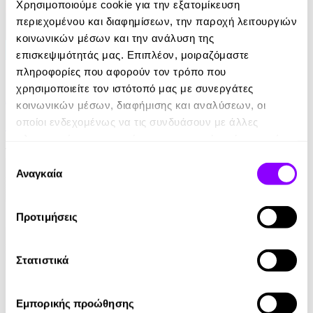
Χρησιμοποιούμε cookie για την εξατομίκευση
περιεχομένου και διαφημίσεων, την παροχή λειτουργιών
κοινωνικών μέσων και την ανάλυση της
επισκεψιμότητάς μας. Επιπλέον, μοιραζόμαστε
eBook
πληροφορίες που αφορούν τον τρόπο που
χρησιμοποιείτε τον ιστότοπό μας με συνεργάτες
Από ήλιο σε ήλιο: Αποσπερίτης
κοινωνικών μέσων, διαφήμισης και αναλύσεων, οι
οποίοι ενδεχομένως να τις συνδυάσουν με άλλες
Μαίρη Κόντζογλου
πληροφορίες που τους έχετε παραχωρήσει ή τις οποίες
13.99€
έχουν συλλέξει σε σχέση με την από μέρους σας χρήση
Επιλογή
των υπηρεσιών τους.
Αναγκαία
συγκατάθεσης
Προτιμήσεις
Στατιστικά
eBook
Εμπορικής προώθησης
Γαλάζια Αγελάδα