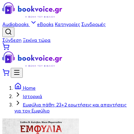
Audiobooks
eBooks
Κατηγορίες
Συνδρομές
Σύνδεση
Ξεκίνα τώρα
Home
Ιστορικά
Εμφύλια πάθη: 23+2 ερωτήσεις και απαντήσεις
για τον Eμφύλιο