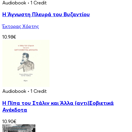
Audiobook
• 1 Credit
Η Άγνωστη Πλευρά του Βυζαντίου
Έκτορας Χόρτης
10.98€
Audiobook
• 1 Credit
Η Πίπα του Στάλιν και Άλλα (αντι)Σοβιετικά
Ανέκδοτα
10.90€