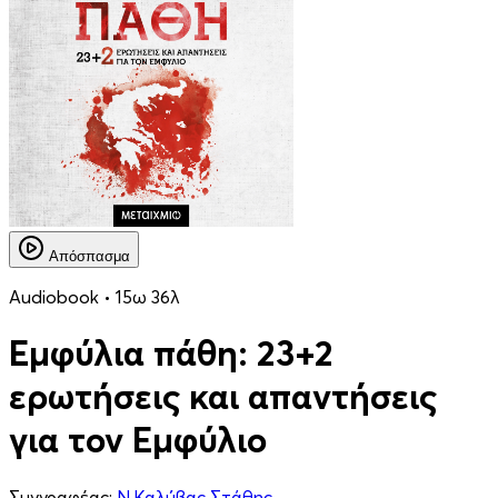
Απόσπασμα
Audiobook • 15ω 36λ
Εμφύλια πάθη: 23+2
ερωτήσεις και απαντήσεις
για τον Eμφύλιο
Συγγραφέας:
Ν.Καλύβας Στάθης