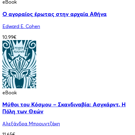
eBook
Ο αγοραίος έρωτας στην αρχαία Αθήνα
Edward E. Cohen
10.99€
eBook
Μύθοι του Κόσμου – Σκανδιναβία: Ασγκάρντ, Η
Πόλη των Θεών
Αλεξάνδρα Μπρουντζάκη
11.65€