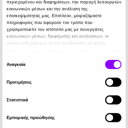
eBook
περιεχομένου και διαφημίσεων, την παροχή λειτουργιών
κοινωνικών μέσων και την ανάλυση της
Euro - Δυσκολότερο από ένα Μουντιάλ
επισκεψιμότητάς μας. Επιπλέον, μοιραζόμαστε
πληροφορίες που αφορούν τον τρόπο που
Αντώνης Καρπετόπουλος
χρησιμοποιείτε τον ιστότοπό μας με συνεργάτες
14.99€
κοινωνικών μέσων, διαφήμισης και αναλύσεων, οι
οποίοι ενδεχομένως να τις συνδυάσουν με άλλες
πληροφορίες που τους έχετε παραχωρήσει ή τις οποίες
έχουν συλλέξει σε σχέση με την από μέρους σας χρήση
Επιλογή
των υπηρεσιών τους.
Αναγκαία
συγκατάθεσης
Προτιμήσεις
Audiobook
• 1 Credit
Το Βιβλίο του Τσαγιού
Στατιστικά
Kakuzo Okakura
Εμπορικής προώθησης
7.77€