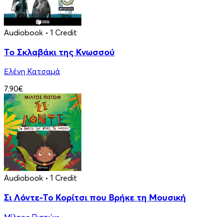
Audiobook
• 1 Credit
Το Σκλαβάκι της Κνωσσού
Ελένη Κατσαμά
7.90€
Audiobook
• 1 Credit
Σι Λόντε-Το Κορίτσι που Βρήκε τη Μουσική
Μίλτος Πιστώφ