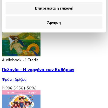
Στέλλα Κάσδαγλη
Επιτρέπεται η επιλογή
2.50€
Άρνηση
Audiobook
• 1 Credit
Πελαγία - Η γοργόνα των Κυθήρων
Φρύνη Δρίζου
11.90€
5.95€
(-50%)