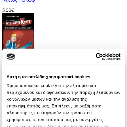
5.00€
eBook
Μια υπόθεση για τον ντετέκτιβ Κλουζ 8: Η
Αυτή η ιστοσελίδα χρησιμοποιεί cookies
παγίδα της μοτσαρέλας
Χρησιμοποιούμε cookie για την εξατομίκευση
Jurgen Banscherus
περιεχομένου και διαφημίσεων, την παροχή λειτουργιών
κοινωνικών μέσων και την ανάλυση της
6.99€
επισκεψιμότητάς μας. Επιπλέον, μοιραζόμαστε
πληροφορίες που αφορούν τον τρόπο που
χρησιμοποιείτε τον ιστότοπό μας με συνεργάτες
κοινωνικών μέσων, διαφήμισης και αναλύσεων, οι