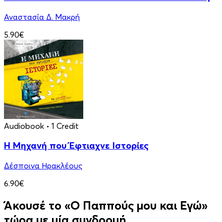
Αναστασία Δ. Μακρή
5.90€
Audiobook
• 1 Credit
Η Μηχανή που Έφτιαχνε Ιστορίες
Δέσποινα Ηρακλέους
6.90€
Άκουσέ το «Ο Παππούς μου και Εγώ»
τώρα με μία συνδρομή