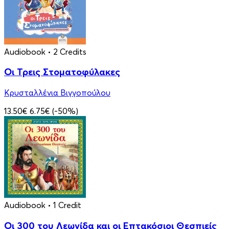
Audiobook
• 2 Credits
Οι Τρεις Στοματοφύλακες
Κρυσταλλένια Βιγγοπούλου
13.50€
6.75€
(-50%)
Audiobook
• 1 Credit
Οι 300 του Λεωνίδα και οι Eπτακόσιοι Θεσπιείς