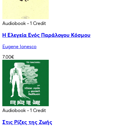
Audiobook
• 1 Credit
Η Ελεγεία Ενός Παράλογου Κόσμου
Eugene Ionesco
7.00€
Audiobook
• 1 Credit
Στις Ρίζες της Ζωής