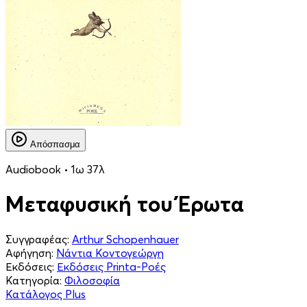
Απόσπασμα
Audiobook • 1ω 37λ
Μεταφυσική του Έρωτα
Συγγραφέας:
Arthur Schopenhauer
Αφήγηση:
Νάντια Κοντογεώργη
Εκδόσεις:
Εκδόσεις Printa-Ροές
Κατηγορία:
Φιλοσοφία
Κατάλογος Plus