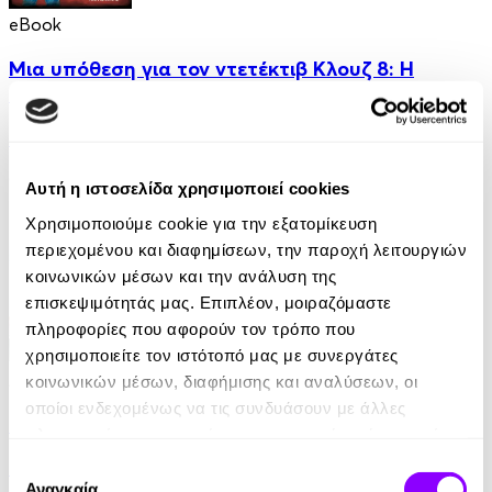
eBook
Μια υπόθεση για τον ντετέκτιβ Κλουζ 8: Η
παγίδα της μοτσαρέλας
Jurgen Banscherus
6.99€
Αυτή η ιστοσελίδα χρησιμοποιεί cookies
Χρησιμοποιούμε cookie για την εξατομίκευση
περιεχομένου και διαφημίσεων, την παροχή λειτουργιών
κοινωνικών μέσων και την ανάλυση της
επισκεψιμότητάς μας. Επιπλέον, μοιραζόμαστε
πληροφορίες που αφορούν τον τρόπο που
χρησιμοποιείτε τον ιστότοπό μας με συνεργάτες
Audiobook
• 1 Credit
κοινωνικών μέσων, διαφήμισης και αναλύσεων, οι
οποίοι ενδεχομένως να τις συνδυάσουν με άλλες
Κάτω από τον Ίδιο Ουρανό
πληροφορίες που τους έχετε παραχωρήσει ή τις οποίες
έχουν συλλέξει σε σχέση με την από μέρους σας χρήση
Γιώτα Λιβάνη
Επιλογή
των υπηρεσιών τους.
Αναγκαία