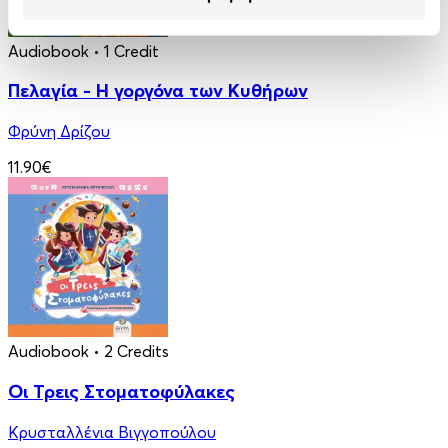
Audiobook
• 1 Credit
Πελαγία - Η γοργόνα των Κυθήρων
Φρύνη Δρίζου
11.90€
Audiobook
• 2 Credits
Οι Τρεις Στοματοφύλακες
Κρυσταλλένια Βιγγοπούλου