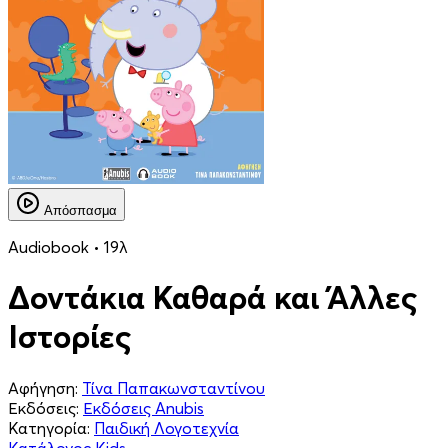
Απόσπασμα
Audiobook • 19λ
Δοντάκια Καθαρά και Άλλες
Ιστορίες
Αφήγηση:
Τίνα Παπακωνσταντίνου
Εκδόσεις:
Εκδόσεις Anubis
Κατηγορία:
Παιδική Λογοτεχνία
Κατάλογος Kids