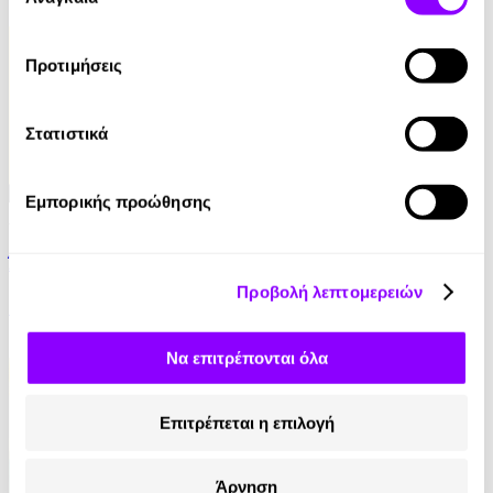
συγκατάθεσης
4.90€
Προτιμήσεις
Στατιστικά
Εμπορικής προώθησης
Audiobook
• 1 Credit
Άντα Λαβλέις. Η πρώτη προγραμματίστρια
Προβολή λεπτομερειών
Στέλλα Κάσδαγλη
2.50€
Να επιτρέπονται όλα
Επιτρέπεται η επιλογή
Άρνηση