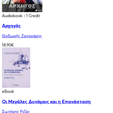
Audiobook
• 1 Credit
Αρχηγός
Θοδωρής Ζαγοράκης
18.90€
eBook
Οι Μεγάλες Δυνάμεις και η Επανάσταση
Σωτήρης Ριζάς