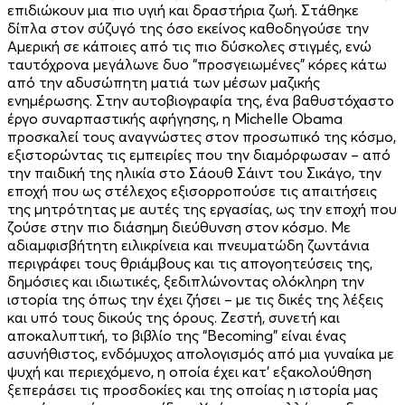
επιδιώκουν μια πιο υγιή και δραστήρια ζωή. Στάθηκε
δίπλα στον σύζυγό της όσο εκείνος καθοδηγούσε την
Αμερική σε κάποιες από τις πιο δύσκολες στιγμές, ενώ
ταυτόχρονα μεγάλωνε δυο “προσγειωμένες” κόρες κάτω
από την αδυσώπητη ματιά των μέσων μαζικής
ενημέρωσης. Στην αυτοβιογραφία της, ένα βαθυστόχαστο
έργο συναρπαστικής αφήγησης, η Michelle Obama
προσκαλεί τους αναγνώστες στον προσωπικό της κόσμο,
εξιστορώντας τις εμπειρίες που την διαμόρφωσαν – από
την παιδική της ηλικία στο Σάουθ Σάιντ του Σικάγο, την
εποχή που ως στέλεχος εξισορροπούσε τις απαιτήσεις
της μητρότητας με αυτές της εργασίας, ως την εποχή που
ζούσε στην πιο διάσημη διεύθυνση στον κόσμο. Με
αδιαμφισβήτητη ειλικρίνεια και πνευματώδη ζωντάνια
περιγράφει τους θριάμβους και τις απογοητεύσεις της,
δημόσιες και ιδιωτικές, ξεδιπλώνοντας ολόκληρη την
ιστορία της όπως την έχει ζήσει – με τις δικές της λέξεις
και υπό τους δικούς της όρους. Ζεστή, συνετή και
αποκαλυπτική, το βιβλίο της “Becoming” είναι ένας
ασυνήθιστος, ενδόμυχος απολογισμός από μια γυναίκα με
ψυχή και περιεχόμενο, η οποία έχει κατ' εξακολούθηση
ξεπεράσει τις προσδοκίες και της οποίας η ιστορία μας