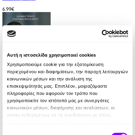
6.99€
Αυτή η ιστοσελίδα χρησιμοποιεί cookies
Audiobook
• 1 Credit
Χρησιμοποιούμε cookie για την εξατομίκευση
περιεχομένου και διαφημίσεων, την παροχή λειτουργιών
11:11 - Όλοι Μοναδικοί, Όλοι Ίσοι
κοινωνικών μέσων και την ανάλυση της
επισκεψιμότητάς μας. Επιπλέον, μοιραζόμαστε
Δημήτρης Παπανικολάου
πληροφορίες που αφορούν τον τρόπο που
14.99€
χρησιμοποιείτε τον ιστότοπό μας με συνεργάτες
κοινωνικών μέσων, διαφήμισης και αναλύσεων, οι
οποίοι ενδεχομένως να τις συνδυάσουν με άλλες
πληροφορίες που τους έχετε παραχωρήσει ή τις οποίες
έχουν συλλέξει σε σχέση με την από μέρους σας χρήση
Επιλογή