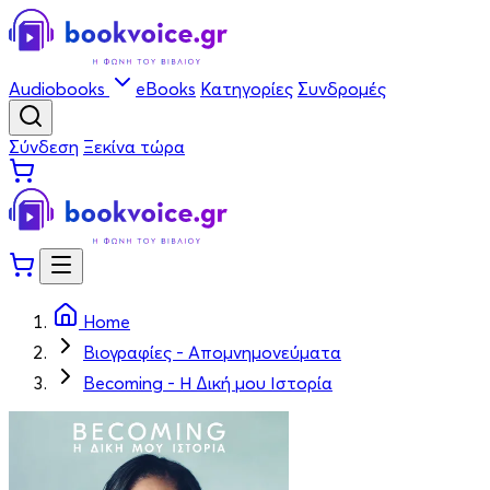
Audiobooks
eBooks
Κατηγορίες
Συνδρομές
Σύνδεση
Ξεκίνα τώρα
Home
Βιογραφίες - Απομνημονεύματα
Becoming - Η Δική μου Ιστορία