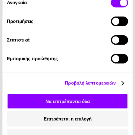
των υπηρεσιών τους.
Αναγκαία
συγκατάθεσης
Audiobook
Προτιμήσεις
Ο Μύθος της Αιωνιότητας
Στατιστικά
Αλέκος Φασιανός
0.00€
Εμπορικής προώθησης
Προβολή λεπτομερειών
Να επιτρέπονται όλα
eBook
Επιτρέπεται η επιλογή
Η Ελλάδα του Όθωνα
Εντμόν Αμπού