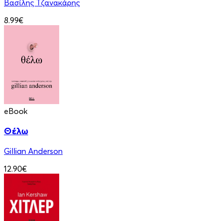
Βασίλης Τζανακάρης
8.99€
eBook
Θέλω
Gillian Anderson
12.90€