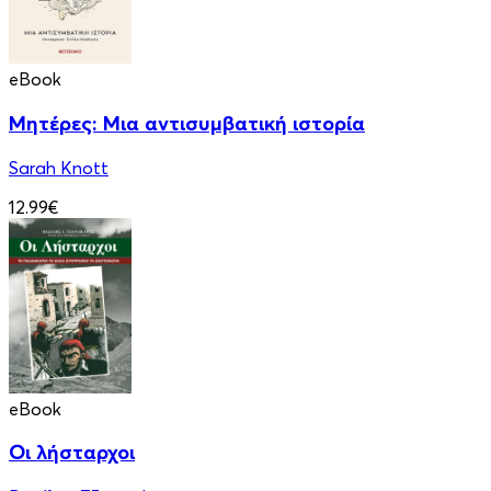
eBook
Μητέρες: Μια αντισυμβατική ιστορία
Sarah Knott
12.99€
eBook
Οι λήσταρχοι