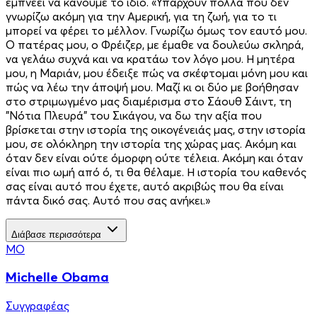
εμπνέει να κάνουμε το ίδιο. «Υπάρχουν πολλά που δεν
γνωρίζω ακόμη για την Αμερική, για τη ζωή, για το τι
μπορεί να φέρει το μέλλον. Γνωρίζω όμως τον εαυτό μου.
Ο πατέρας μου, ο Φρέιζερ, με έμαθε να δουλεύω σκληρά,
να γελάω συχνά και να κρατάω τον λόγο μου. Η μητέρα
μου, η Μαριάν, μου έδειξε πώς να σκέφτομαι μόνη μου και
πώς να λέω την άποψή μου. Μαζί κι οι δύο με βοήθησαν
στο στριμωγμένο μας διαμέρισμα στο Σάουθ Σάιντ, τη
"Νότια Πλευρά" του Σικάγου, να δω την αξία που
βρίσκεται στην ιστορία της οικογένειάς μας, στην ιστορία
μου, σε ολόκληρη την ιστορία της χώρας μας. Ακόμη και
όταν δεν είναι ούτε όμορφη ούτε τέλεια. Ακόμη και όταν
είναι πιο ωμή από ό, τι θα θέλαμε. Η ιστορία του καθενός
σας είναι αυτό που έχετε, αυτό ακριβώς που θα είναι
πάντα δικό σας. Αυτό που σας ανήκει.»
Διάβασε περισσότερα
MO
Michelle Obama
Συγγραφέας