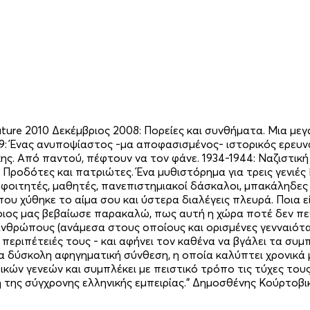
ture 2010 Δεκέμβριος 2008: Πορείες και συνθήματα. Μια μεγ
989: Ένας ανυποψίαστος -μα αποφασισμένος- ιστορικός ερευ
. Από παντού, πέφτουν να τον φάνε. 1934-1944: Ναζιστική 
α. Προδότες και πατριώτες. Ένα μυθιστόρημα για τρεις γενι
ά, φοιτητές, μαθητές, πανεπιστημιακοί δάσκαλοι, μπακάληδες 
ου χύθηκε το αίμα σου και ύστερα διαλέγεις πλευρά. Ποια 
ποιος μας βεβαίωσε παρακαλώ, πως αυτή η χώρα ποτέ δεν πεθ
 ανθρώπους (ανάμεσα στους οποίους και ορισμένες γενναιότα
ς περιπέτειές τους - και αφήνει τον καθένα να βγάλει τα συ
α δύσκολη αφηγηματική σύνθεση, η οποία καλύπτει χρονικά μ
 γενεών και συμπλέκει με πειστικό τρόπο τις τύχες τους σ'
της σύγχρονης ελληνικής εμπειρίας." Δημοσθένης Κούρτοβικ