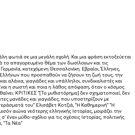
άλη φωτιά σε μια μεγάλη σχολή. Και μια φράση εκτοξεύεται
νά το απαγορευμένο θέμα των δωσίλογων και τις
Γερμανία, κατεχόμενη Θεσσαλονίκη. Εβραίοι, Έλληνες,
ές Ελλήνων που προσπαθούν να ζήσουν τη ζωή τους, την
και αλάνια, γιαγιάδες και υπάλληλοι, συνδικαλιστές και
είναι η σωστή και ποια η λάθος απόφαση, όταν ο κόσμος
αίνει; ΚΡΙΤΙΚΕΣ "[Το μυθιστόρημα] δεν σχηματοποιεί, δεν
τες μανάδες και γιαγιάδες, που υποστηρίζουν με
μπεράσματά του" Ελισάβετ Κοτζιά, "Η Καθημερινή" "Η
ισόν αιώνα νεότερης ελληνικής Ιστορίας, μοιράζει την
 έναν μύθο-σχόλιο για τις σχέσεις Ιστορίας, πολιτικής
, "Τα Νέα"