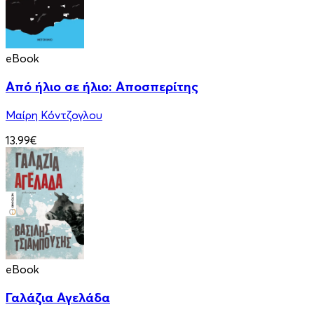
eBook
Από ήλιο σε ήλιο: Αποσπερίτης
Μαίρη Κόντζογλου
13.99€
eBook
Γαλάζια Αγελάδα