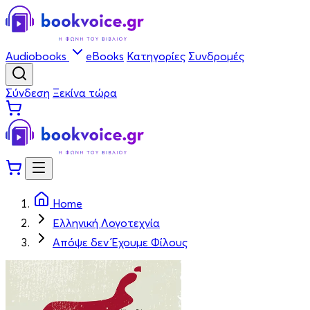
Audiobooks
eBooks
Κατηγορίες
Συνδρομές
Σύνδεση
Ξεκίνα τώρα
Home
Ελληνική Λογοτεχνία
Απόψε δεν Έχουμε Φίλους