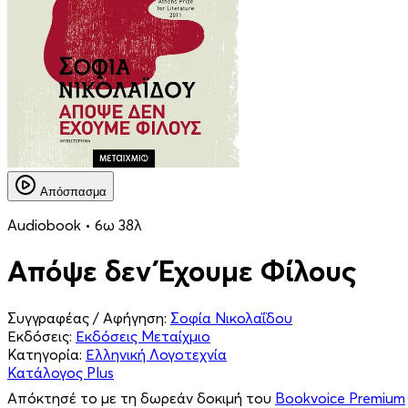
Απόσπασμα
Audiobook • 6ω 38λ
Απόψε δεν Έχουμε Φίλους
Συγγραφέας / Αφήγηση:
Σοφία Νικολαΐδου
Εκδόσεις:
Εκδόσεις Μεταίχμιο
Κατηγορία:
Ελληνική Λογοτεχνία
Κατάλογος Plus
Απόκτησέ το με τη δωρεάν δοκιμή του
Bookvoice Premium