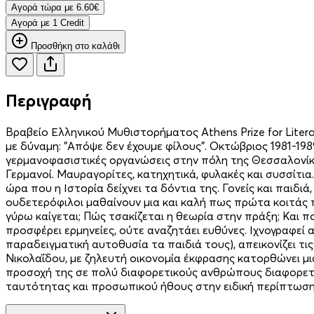
Aγορά τώρα με 6.60€
Aγορά με 1 Credit
Προσθήκη στο καλάθι
Περιγραφή
Βραβείο Ελληνικού Μυθιστορήματος Athens Prize for Litera
με δύναμη: "Απόψε δεν έχουμε φίλους". Οκτώβριος 1981-1
γερμανοφασιστικές οργανώσεις στην πόλη της Θεσσαλονίκης
Γερμανοί. Μαυραγορίτες, κατηχητικά, φυλακές και συσσίτι
ώρα που η Ιστορία δείχνει τα δόντια της. Γονείς και παιδι
ουδετερόφιλοι μαθαίνουν μια και καλή πως πρώτα κοιτάς π
γύρω καίγεται; Πώς τσακίζεται η θεωρία στην πράξη; Και 
προσφέρει ερμηνείες, ούτε αναζητάει ευθύνες. Ιχνογραφεί
παραδειγματική αυτοθυσία τα παιδιά τους), απεικονίζει τι
Νικολαΐδου, με ζηλευτή οικονομία έκφρασης κατορθώνει μι
προσοχή της σε πολύ διαφορετικούς ανθρώπους διαφορετικών
ταυτότητας και προσωπικού ήθους στην ειδική περίπτωση 