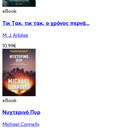
eBook
Τικ Τακ, τικ τακ, ο χρόνος περνά...
M. J. Arlidge
10.99€
eBook
Νυχτερινό Πυρ
Michael Connelly