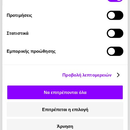
eBook
Προτιμήσεις
Παραπλάνηση
Γρηγόρης Αζαριάδης
Στατιστικά
11.99€
Εμπορικής προώθησης
Προβολή λεπτομερειών
Να επιτρέπονται όλα
eBook
Στον τάφο κάποιου άλλου
Επιτρέπεται η επιλογή
Ian Rankin
Άρνηση