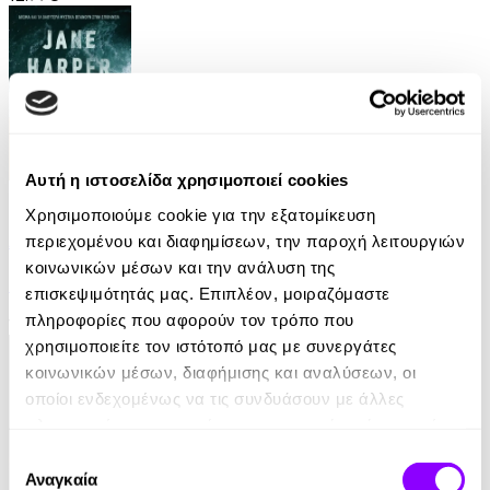
Αυτή η ιστοσελίδα χρησιμοποιεί cookies
eBook
Χρησιμοποιούμε cookie για την εξατομίκευση
Αυτοί που επέζησαν
περιεχομένου και διαφημίσεων, την παροχή λειτουργιών
κοινωνικών μέσων και την ανάλυση της
Jane Harper
επισκεψιμότητάς μας. Επιπλέον, μοιραζόμαστε
πληροφορίες που αφορούν τον τρόπο που
10.99€
χρησιμοποιείτε τον ιστότοπό μας με συνεργάτες
κοινωνικών μέσων, διαφήμισης και αναλύσεων, οι
οποίοι ενδεχομένως να τις συνδυάσουν με άλλες
πληροφορίες που τους έχετε παραχωρήσει ή τις οποίες
έχουν συλλέξει σε σχέση με την από μέρους σας χρήση
Επιλογή
των υπηρεσιών τους.
Αναγκαία
συγκατάθεσης