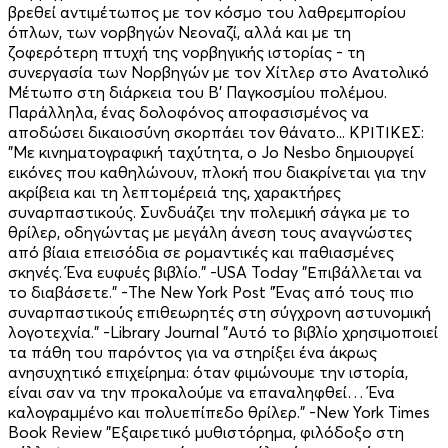
βρεθεί αντιμέτωπος με τον κόσμο του λαθρεμπορίου
όπλων, των νορβηγών Νεοναζί, αλλά και με τη
ζοφερότερη πτυχή της νορβηγικής ιστορίας - τη
συνεργασία των Νορβηγών με τον Χίτλερ στο Ανατολικό
Μέτωπο στη διάρκεια του Β' Παγκοσμίου πολέμου.
Παράλληλα, ένας δολοφόνος αποφασισμένος να
αποδώσει δικαιοσύνη σκορπάει τον θάνατο... ΚΡΙΤΙΚΕΣ:
"Με κινηματογραφική ταχύτητα, ο Jo Nesbo δημιουργεί
εικόνες που καθηλώνουν, πλοκή που διακρίνεται για την
ακρίβεια και τη λεπτομέρειά της, χαρακτήρες
συναρπαστικούς. Συνδυάζει την πολεμική σάγκα με το
θρίλερ, οδηγώντας με μεγάλη άνεση τους αναγνώστες
από βίαια επεισόδια σε ρομαντικές και παθιασμένες
σκηνές. Ένα ευφυές βιβλίο." -USA Today "Επιβάλλεται να
το διαβάσετε." -The New York Post "Ένας από τους πιο
συναρπαστικούς επιθεωρητές στη σύγχρονη αστυνομική
λογοτεχνία." -Library Journal "Αυτό το βιβλίο χρησιμοποιεί
τα πάθη του παρόντος για να στηρίξει ένα άκρως
ανησυχητικό επιχείρημα: όταν φιμώνουμε την ιστορία,
είναι σαν να την προκαλούμε να επαναληφθεί… Ένα
καλογραμμένο και πολυεπίπεδο θρίλερ." -New York Times
Book Review "Εξαιρετικό μυθιστόρημα, φιλόδοξο στη