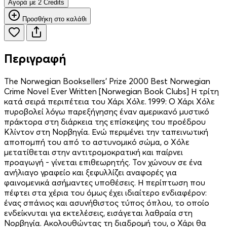
Aγορά με 2 Credits
Προσθήκη στο καλάθι
Περιγραφή
The Norwegian Booksellers’ Prize 2000 Best Norwegian
Crime Novel Ever Written [Norwegian Book Clubs] Η τρίτη
κατά σειρά περιπέτεια του Χάρι Χόλε. 1999: Ο Χάρι Χόλε
πυροβολεί λόγω παρεξήγησης έναν αμερικανό μυστικό
πράκτορα στη διάρκεια της επίσκεψης του προέδρου
Κλίντον στη Νορβηγία. Ενώ περιμένει την ταπεινωτική
αποπομπή του από το αστυνομικό σώμα, ο Χόλε
μετατίθεται στην αντιτρομοκρατική και παίρνει
προαγωγή - γίνεται επιθεωρητής. Τον χώνουν σε ένα
ανήλιαγο γραφείο και ξεφυλλίζει αναφορές για
φαινομενικά ασήμαντες υποθέσεις. Η περίπτωση που
πέφτει στα χέρια του όμως έχει ιδιαίτερο ενδιαφέρον:
ένας σπάνιος και ασυνήθιστος τύπος όπλου, το οποίο
ενδείκνυται για εκτελέσεις, εισάγεται λαθραία στη
Νορβηγία. Ακολουθώντας τη διαδρομή του, ο Χάρι θα