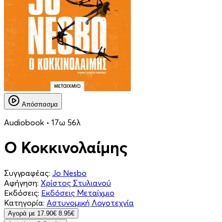
Απόσπασμα
Audiobook • 17ω 56λ
Ο Κοκκινολαίμης
Συγγραφέας:
Jo Nesbo
Αφήγηση:
Χρίστος Στυλιανού
Εκδόσεις:
Εκδόσεις Μεταίχμιο
Κατηγορία:
Αστυνομική Λογοτεχνία
Aγορά με
17.90€
8.95€