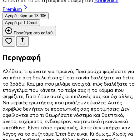
Απόκτησέ το με τη δωρεάν δοκιμή του
Bookvoice
Premium
Aγορά τώρα με 13.90€
Aγορά με 1 Credit
Προσθήκη στο καλάθι
Περιγραφή
Αλήθεια, τι φάγατε για πρωινό; Ποια ρούχα φορέσατε για
να πάτε στη δουλειά σας; Ποια ταινία διαλέξατε να δείτε
το βράδυ; Και, μια που μιλάμε ανοιχτά, πώς διαλέξατε το
επάγγελμα που κάνετε, το ταίρι σας ή το κόμμα που
ψηφίζετε; Γιατί ήταν αυτές οι επιλογές σας και όχι άλλες;
Να μερικές ερωτήσεις που μοιάζουν εύκολες. Αυτές
ακριβώς δεν ήταν οι προσωπικές σας προτιμήσεις; Δεν
οφείλονται στο τι θεωρήσατε νόστιμο και θρεπτικό,
άνετο, ευχάριστο, ενδιαφέρον, γοητευτικό ή κοινωνικά
υπεύθυνο; Είναι τόσο προφανές, ώστε δεν υπάρχει καν
λόγος να το συζητάμε. Έτσι δεν είναι; Κι όμως... Χωρίς να
το αντιλαμβανόμαστε, οι άλλοι άνθρωποι ασκούν