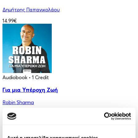
Δημήτρης Παπανικολάου
14.99€
Audiobook
• 1 Credit
Για μια Υπέροχη Ζωή
Robin Sharma
14.90€
Αυτή η ιστοσελίδα χρησιμοποιεί cookies