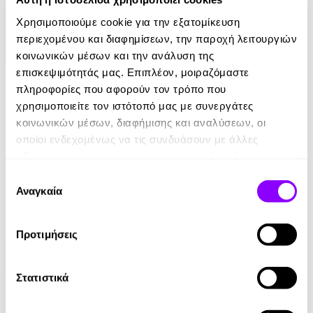
Χρησιμοποιούμε cookie για την εξατομίκευση
περιεχομένου και διαφημίσεων, την παροχή λειτουργιών
κοινωνικών μέσων και την ανάλυση της
eBook
επισκεψιμότητάς μας. Επιπλέον, μοιραζόμαστε
πληροφορίες που αφορούν τον τρόπο που
21 Ευκαιρίες να ξεπεράσεις τον εαυτό σου
χρησιμοποιείτε τον ιστότοπό μας με συνεργάτες
κοινωνικών μέσων, διαφήμισης και αναλύσεων, οι
Theresa Cheung
οποίοι ενδεχομένως να τις συνδυάσουν με άλλες
8.99€
πληροφορίες που τους έχετε παραχωρήσει ή τις οποίες
έχουν συλλέξει σε σχέση με την από μέρους σας χρήση
Επιλογή
των υπηρεσιών τους.
Αναγκαία
συγκατάθεσης
Προτιμήσεις
Στατιστικά
Audiobook
• 1 Credit
Τα μυστικά του μοναχού που πούλησε τη Ferrari