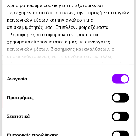
Χρησιμοποιούμε cookie για την εξατομίκευση
περιεχομένου και διαφημίσεων, την παροχή λειτουργιών
κοινωνικών μέσων και την ανάλυση της
eBook
επισκεψιμότητάς μας. Επιπλέον, μοιραζόμαστε
Euro - Δυσκολότερο από ένα Μουντιάλ
πληροφορίες που αφορούν τον τρόπο που
χρησιμοποιείτε τον ιστότοπό μας με συνεργάτες
Αντώνης Καρπετόπουλος
κοινωνικών μέσων, διαφήμισης και αναλύσεων, οι
οποίοι ενδεχομένως να τις συνδυάσουν με άλλες
14.99€
πληροφορίες που τους έχετε παραχωρήσει ή τις οποίες
έχουν συλλέξει σε σχέση με την από μέρους σας χρήση
Επιλογή
των υπηρεσιών τους.
Αναγκαία
συγκατάθεσης
Προτιμήσεις
Audiobook
• 1 Credit
Στατιστικά
Το Βιβλίο του Τσαγιού
Εμπορικής προώθησης