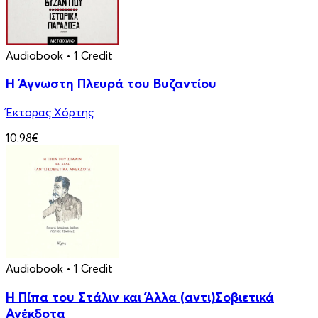
Audiobook
• 1 Credit
Η Άγνωστη Πλευρά του Βυζαντίου
Έκτορας Χόρτης
10.98€
Audiobook
• 1 Credit
Η Πίπα του Στάλιν και Άλλα (αντι)Σοβιετικά
Ανέκδοτα