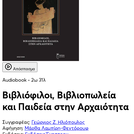
Απόσπασμα
Audiobook • 2ω 31λ
Βιβλιόφιλοι, Βιβλιοπωλεία
και Παιδεία στην Αρχαιότητα
Συγγραφέας:
Γεώργιος Ζ. Ηλιόπουλος
Αφήγηση:
Μάρθα Λαμπίρη-Φεντόρουφ
Εκδόσεις:
Εκδόσεις Έναστρον