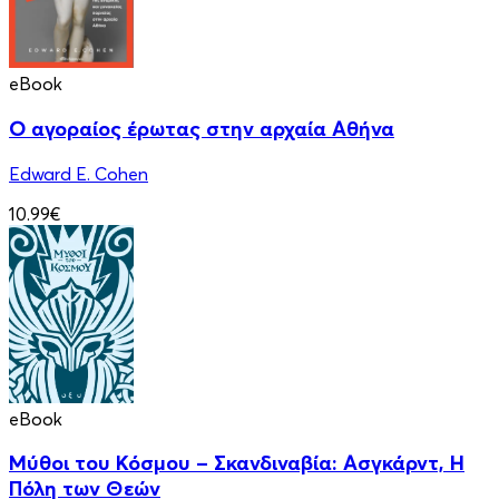
eBook
Ο αγοραίος έρωτας στην αρχαία Αθήνα
Edward E. Cohen
10.99€
eBook
Μύθοι του Κόσμου – Σκανδιναβία: Ασγκάρντ, Η
Πόλη των Θεών