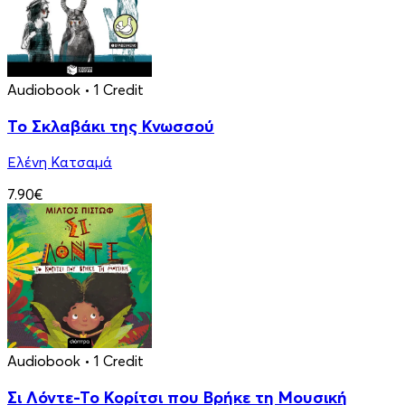
Audiobook
• 1 Credit
Το Σκλαβάκι της Κνωσσού
Ελένη Κατσαμά
7.90€
Audiobook
• 1 Credit
Σι Λόντε-Το Κορίτσι που Βρήκε τη Μουσική