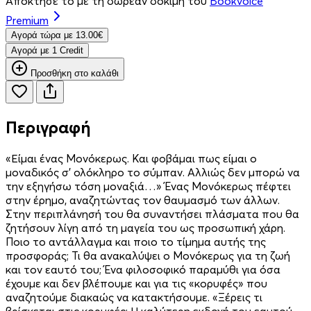
Απόκτησέ το με τη δωρεάν δοκιμή του
Bookvoice
Premium
Aγορά τώρα με 13.00€
Aγορά με 1 Credit
Προσθήκη στο καλάθι
Περιγραφή
«Είμαι ένας Μονόκερως. Και φοβάμαι πως είμαι ο
μοναδικός σ’ ολόκληρο το σύμπαν. Αλλιώς δεν μπορώ να
την εξηγήσω τόση μοναξιά…» Ένας Μονόκερως πέφτει
στην έρημο, αναζητώντας τον θαυμασμό των άλλων.
Στην περιπλάνησή του θα συναντήσει πλάσματα που θα
ζητήσουν λίγη από τη μαγεία του ως προσωπική χάρη.
Ποιο το αντάλλαγμα και ποιο το τίμημα αυτής της
προσφοράς; Τι θα ανακαλύψει ο Μονόκερως για τη ζωή
και τον εαυτό του; Ένα φιλοσοφικό παραμύθι για όσα
έχουμε και δεν βλέπουμε και για τις «κορυφές» που
αναζητούμε διακαώς να κατακτήσουμε. «Ξέρεις τι
βρίσκεται στις κορυφές; Η καλύτερη εκδοχή του εαυτού