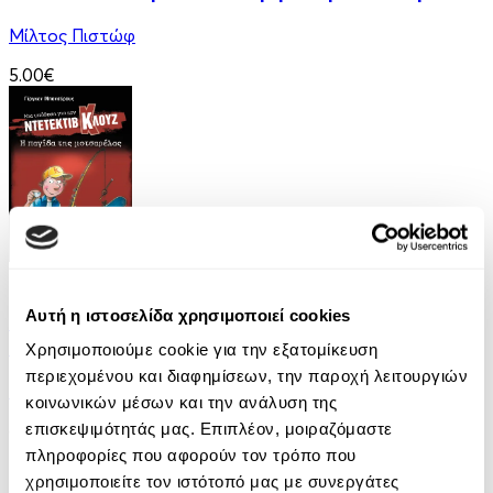
Μίλτος Πιστώφ
5.00€
eBook
Αυτή η ιστοσελίδα χρησιμοποιεί cookies
Μια υπόθεση για τον ντετέκτιβ Κλουζ 8: Η
παγίδα της μοτσαρέλας
Χρησιμοποιούμε cookie για την εξατομίκευση
περιεχομένου και διαφημίσεων, την παροχή λειτουργιών
Jurgen Banscherus
κοινωνικών μέσων και την ανάλυση της
επισκεψιμότητάς μας. Επιπλέον, μοιραζόμαστε
6.99€
πληροφορίες που αφορούν τον τρόπο που
χρησιμοποιείτε τον ιστότοπό μας με συνεργάτες