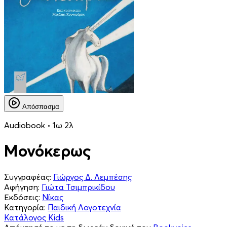
Απόσπασμα
Audiobook • 1ω 2λ
Μονόκερως
Συγγραφέας:
Γιώργος Δ. Λεμπέσης
Αφήγηση:
Γιώτα Τσιμπρικίδου
Εκδόσεις:
Νίκας
Κατηγορία:
Παιδική Λογοτεχνία
Κατάλογος Kids