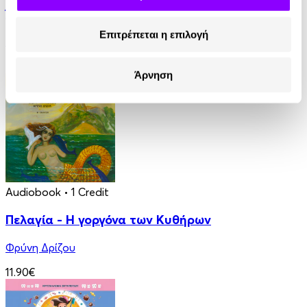
Άντα Λαβλέις. Η πρώτη προγραμματίστρια
Επιτρέπεται η επιλογή
Στέλλα Κάσδαγλη
2.50€
Άρνηση
Audiobook
• 1 Credit
Πελαγία - Η γοργόνα των Κυθήρων
Φρύνη Δρίζου
11.90€