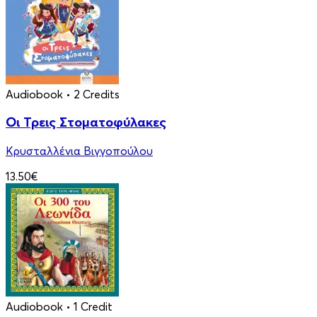
Audiobook
• 2 Credits
Οι Τρεις Στοματοφύλακες
Κρυσταλλένια Βιγγοπούλου
13.50€
Audiobook
• 1 Credit