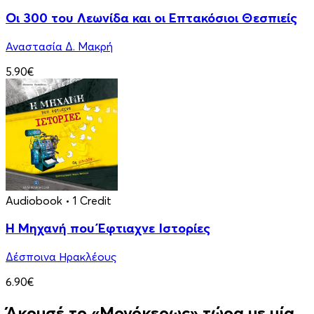
Οι 300 του Λεωνίδα και οι Eπτακόσιοι Θεσπιείς
Αναστασία Δ. Μακρή
5.90€
Audiobook
• 1 Credit
Η Μηχανή που Έφτιαχνε Ιστορίες
Δέσποινα Ηρακλέους
6.90€
Άκουσέ το «Μονόκερως» τώρα με μία