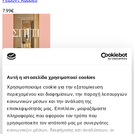
7.99€
Audiobook
• 1 Credit
Στο Σπίτι Της
Αυτή η ιστοσελίδα χρησιμοποιεί cookies
Χρησιμοποιούμε cookie για την εξατομίκευση
Yael Van Der Wouden
περιεχομένου και διαφημίσεων, την παροχή λειτουργιών
16.90€
κοινωνικών μέσων και την ανάλυση της
επισκεψιμότητάς μας. Επιπλέον, μοιραζόμαστε
πληροφορίες που αφορούν τον τρόπο που
χρησιμοποιείτε τον ιστότοπό μας με συνεργάτες
κοινωνικών μέσων, διαφήμισης και αναλύσεων, οι