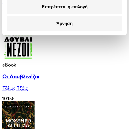
Anatole France
Επιτρέπεται η επιλογή
10.90€
5.45€
(-50%)
Άρνηση
eBook
Οι Δουβλινέζοι
Τζέιμς Τζόις
10.15€